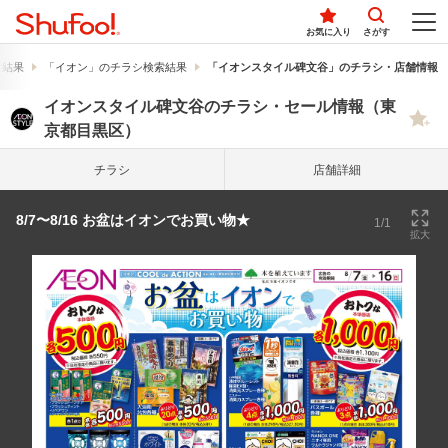
お気に入り
さがす
索結果
「イオン」のチラシ検索結果
「イオンスタイル碑文谷」のチラシ・店舗情報
イオンスタイル碑文谷のチラシ・セール情報（東
京都目黒区）
チラシ
店舗詳細
8/7〜8/16 お盆はイオンでお買い物★
1/1
拡大