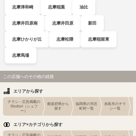
志摩津和崎
志摩稲葉
油比
志摩井田原南
志摩井田原
新田
志摩ひかりが丘
志摩松隈
志摩稲留東
志摩馬場
この店舗へのその他の経路
エリアから探す
チラシ・広告掲載の
都道府県から
福岡県の市区
糸島市のチラ
Shufoo!（シュフ
探す
町村一覧
シ一覧
ー）
エリア×カテゴリから探す
チラシ・広告掲載の