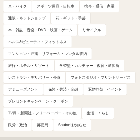
車・バイク
スポーツ用品・自転車
携帯・通信・家電
通販・ネットショップ
花・ギフト・手芸
本・雑誌・音楽・DVD・映画・ゲーム
リサイクル
ヘルス&ビューティ・フィットネス
マンション・戸建・リフォーム・レンタル収納
旅行・ホテル・リゾート
学習塾・カルチャー・教育・教習所
レストラン・デリバリー・外食
フォトスタジオ・プリントサービス
アミューズメント
保険・共済・金融
冠婚葬祭・イベント
プレゼントキャンペーン・クーポン
TV局・新聞社・フリーペーパー・その他
生活・くらし
政党・政治
郵便局
Shufoo!お知らせ