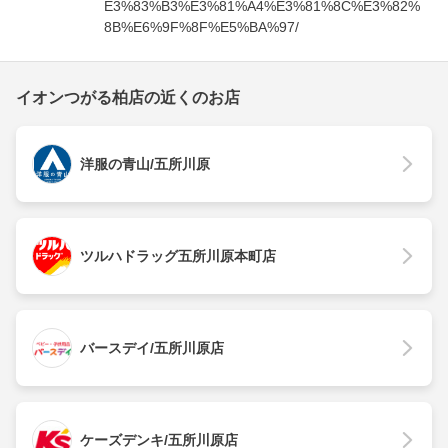
E3%83%B3%E3%81%A4%E3%81%8C%E3%82%
8B%E6%9F%8F%E5%BA%97/
イオンつがる柏店の近くのお店
洋服の青山/五所川原
ツルハドラッグ五所川原本町店
バースデイ/五所川原店
ケーズデンキ/五所川原店