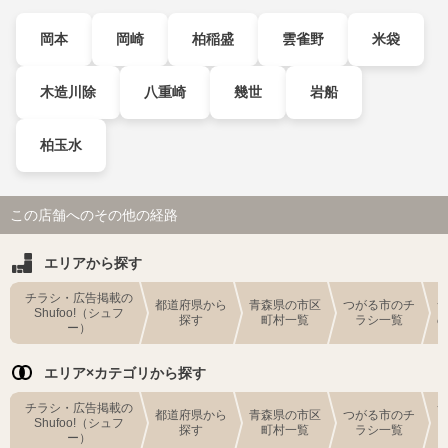
岡本
岡崎
柏稲盛
雲雀野
米袋
木造川除
八重崎
幾世
岩船
柏玉水
この店舗へのその他の経路
エリアから探す
チラシ・広告掲載の
都道府県から
青森県の市区
つがる市のチ
Shufoo!（シュフ
探す
町村一覧
ラシ一覧
ー）
エリア×カテゴリから探す
チラシ・広告掲載の
都道府県から
青森県の市区
つがる市のチ
Shufoo!（シュフ
探す
町村一覧
ラシ一覧
ー）