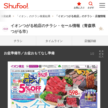
お気に入り
さがす
シ検索結果
「イオン」のチラシ検索結果
「イオンつがる柏店」のチラシ・店舗情報
イオンつがる柏店のチラシ・セール情報（青森県
つがる市）
チラシ
タイム
ライン
店舗詳細
お盆準備市／お盆おもてなし準備
1/2
拡大