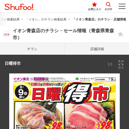
お気に入り
さがす
チラシ検索結果
「イオン」のチラシ検索結果
「イオン青森店」のチラシ・店舗情報
イオン青森店のチラシ・セール情報（青森県青森
市）
チラシ
店舗詳細
日曜得市
1/1
拡大