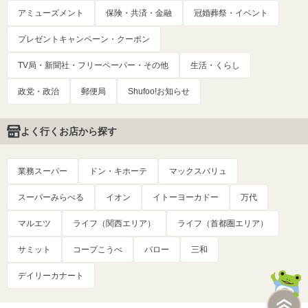
アミューズメント
保険・共済・金融
冠婚葬祭・イベント
プレゼントキャンペーン・クーポン
TV局・新聞社・フリーペーパー・その他
生活・くらし
政党・政治
郵便局
Shufoo!お知らせ
よく行くお店から探す
業務スーパー
ドン・キホーテ
マックスバリュ
スーパーみらべる
イオン
イトーヨーカドー
万代
マルエツ
ライフ（関西エリア）
ライフ（首都圏エリア）
サミット
コープこうべ
バロー
三和
デイリーカナート