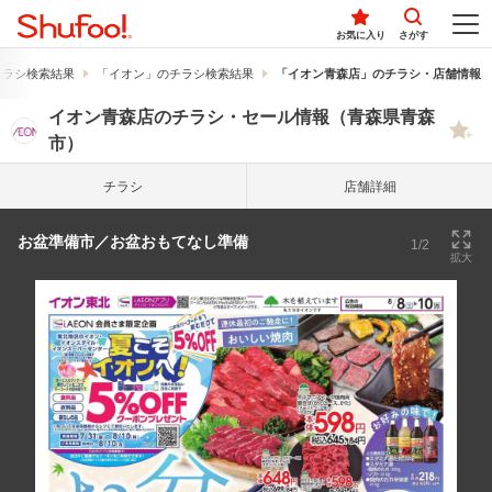
お気に入り
さがす
チラシ検索結果
「イオン」のチラシ検索結果
「イオン青森店」のチラシ・店舗情報
イオン青森店のチラシ・セール情報（青森県青森
市）
チラシ
店舗詳細
お盆準備市／お盆おもてなし準備
1/2
拡大