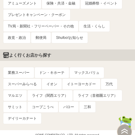
アミューズメント
保険・共済・金融
冠婚葬祭・イベント
プレゼントキャンペーン・クーポン
TV局・新聞社・フリーペーパー・その他
生活・くらし
政党・政治
郵便局
Shufoo!お知らせ
よく行くお店から探す
業務スーパー
ドン・キホーテ
マックスバリュ
スーパーみらべる
イオン
イトーヨーカドー
万代
マルエツ
ライフ（関西エリア）
ライフ（首都圏エリア）
サミット
コープこうべ
バロー
三和
デイリーカナート
©ONE COMPATH CO., LTD. All rights reserved.