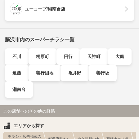
ユーコープ/湘南台店
藤沢市内のスーパーチラシ一覧
石川
桐原町
円行
天神町
大庭
遠藤
善行団地
亀井野
善行坂
湘南台
この店舗へのその他の経路
エリアから探す
チラシ・広告掲載の
都道府県から
神奈川県の市
藤沢市のチラ