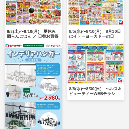
8/8(土)〜8/10(月) 夏休み
8/5(水)〜8/10(月) 8月10日
団らんごはん ／ 日替お買得
はイトーヨーカドーの日
8/5(水)〜8/30(日) ヘルス&
ビューティーWEBチラシ