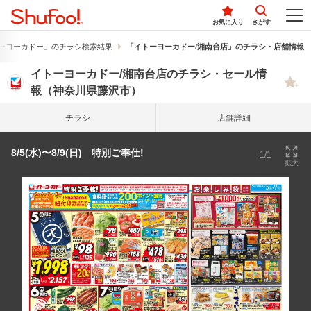
お気に入り
さがす
ーヨーカドー」のチラシ検索結果
「イトーヨーカドー/湘南台店」のチラシ・店舗情報
イトーヨーカドー/湘南台店のチラシ・セール情
報（神奈川県藤沢市）
チラシ
店舗詳細
8/5(水)〜8/9(日) 特別ご奉仕!
1/1
拡大