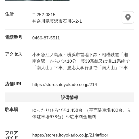
住所
〒252-0815
神奈川県藤沢市石川6-2-1
電話番号
0466-87-5511
アクセス
小田急江ノ島線・横浜市営地下鉄・相模鉄道「湘
南台駅」からバス10分 藤39系統又は湘11系統で
「南大山」下車、慶応大学行きで「南大山」下車
店舗URL
https://stores.itoyokado.co.jp/214
設備情報
駐車場
ゆったりひろびろ1,458台 （平面駐車場480台、立
体駐車場978台）※駐車料金無料
フロア
https://stores.itoyokado.co.jp/214#floor
ガイド