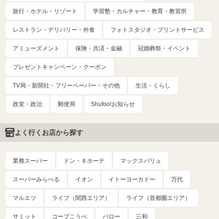
旅行・ホテル・リゾート
学習塾・カルチャー・教育・教習所
レストラン・デリバリー・外食
フォトスタジオ・プリントサービス
アミューズメント
保険・共済・金融
冠婚葬祭・イベント
プレゼントキャンペーン・クーポン
TV局・新聞社・フリーペーパー・その他
生活・くらし
政党・政治
郵便局
Shufoo!お知らせ
よく行くお店から探す
業務スーパー
ドン・キホーテ
マックスバリュ
スーパーみらべる
イオン
イトーヨーカドー
万代
マルエツ
ライフ（関西エリア）
ライフ（首都圏エリア）
サミット
コープこうべ
バロー
三和