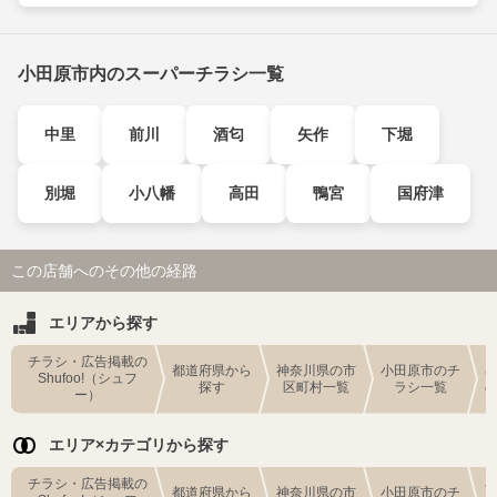
小田原市内のスーパーチラシ一覧
中里
前川
酒匂
矢作
下堀
別堀
小八幡
高田
鴨宮
国府津
この店舗へのその他の経路
エリアから探す
チラシ・広告掲載の
都道府県から
神奈川県の市
小田原市のチ
Shufoo!（シュフ
探す
区町村一覧
ラシ一覧
ー）
エリア×カテゴリから探す
チラシ・広告掲載の
都道府県から
神奈川県の市
小田原市のチ