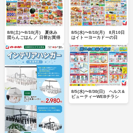
8/8(土)〜8/10(月) 夏休み
8/5(水)〜8/10(月) 8月10日
団らんごはん ／ 日替お買得
はイトーヨーカドーの日
8/5(水)〜8/30(日) ヘルス&
ビューティーWEBチラシ