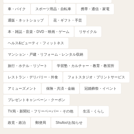
車・バイク
スポーツ用品・自転車
携帯・通信・家電
通販・ネットショップ
花・ギフト・手芸
本・雑誌・音楽・DVD・映画・ゲーム
リサイクル
ヘルス&ビューティ・フィットネス
マンション・戸建・リフォーム・レンタル収納
旅行・ホテル・リゾート
学習塾・カルチャー・教育・教習所
レストラン・デリバリー・外食
フォトスタジオ・プリントサービス
アミューズメント
保険・共済・金融
冠婚葬祭・イベント
プレゼントキャンペーン・クーポン
TV局・新聞社・フリーペーパー・その他
生活・くらし
政党・政治
郵便局
Shufoo!お知らせ