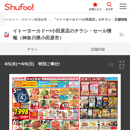
お気に入り
さがす
ーヨーカドー」のチラシ検索結果
「イトーヨーカドー/小田原店」のチラシ・店舗情報
イトーヨーカドー/小田原店のチラシ・セール情
報（神奈川県小田原市）
チラシ
店舗詳細
8/5(水)〜8/9(日) 特別ご奉仕!
1/1
拡大