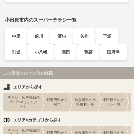
小田原市内のスーパーチラシ一覧
中里
前川
酒匂
矢作
下堀
別堀
小八幡
高田
鴨宮
国府津
この店舗へのその他の経路
エリアから探す
チラシ・広告掲載の
都道府県から
神奈川県の市
小田原市のチ
Shufoo!（シュフ
探す
区町村一覧
ラシ一覧
ー）
エリア×カテゴリから探す
チラシ・広告掲載の
都道府県から
神奈川県の市
小田原市のチ