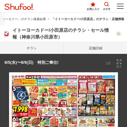
お気に入り
さがす
ーヨーカドー」のチラシ検索結果
「イトーヨーカドー/小田原店」のチラシ・店舗情報
イトーヨーカドー/小田原店のチラシ・セール情
報（神奈川県小田原市）
チラシ
店舗詳細
8/5(水)〜8/9(日) 特別ご奉仕!
1/1
拡大