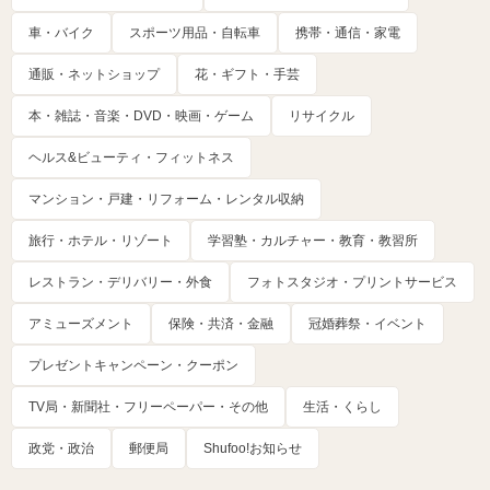
車・バイク
スポーツ用品・自転車
携帯・通信・家電
通販・ネットショップ
花・ギフト・手芸
本・雑誌・音楽・DVD・映画・ゲーム
リサイクル
ヘルス&ビューティ・フィットネス
マンション・戸建・リフォーム・レンタル収納
旅行・ホテル・リゾート
学習塾・カルチャー・教育・教習所
レストラン・デリバリー・外食
フォトスタジオ・プリントサービス
アミューズメント
保険・共済・金融
冠婚葬祭・イベント
プレゼントキャンペーン・クーポン
TV局・新聞社・フリーペーパー・その他
生活・くらし
政党・政治
郵便局
Shufoo!お知らせ