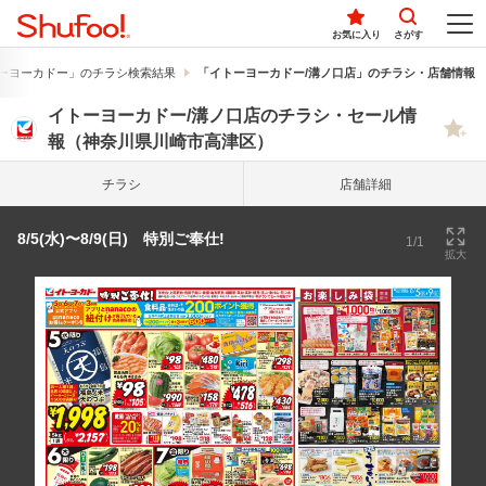
お気に入り
さがす
ーヨーカドー」のチラシ検索結果
「イトーヨーカドー/溝ノ口店」のチラシ・店舗情報
イトーヨーカドー/溝ノ口店のチラシ・セール情
報（神奈川県川崎市高津区）
チラシ
店舗詳細
8/5(水)〜8/9(日) 特別ご奉仕!
1/1
拡大