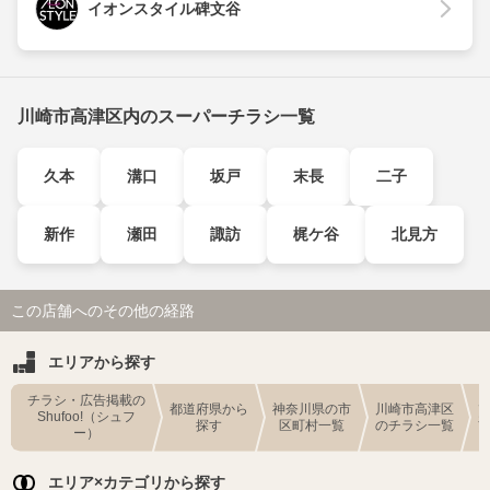
イオンスタイル碑文谷
川崎市高津区内のスーパーチラシ一覧
久本
溝口
坂戸
末長
二子
新作
瀬田
諏訪
梶ケ谷
北見方
この店舗へのその他の経路
エリアから探す
チラシ・広告掲載の
都道府県から
神奈川県の市
川崎市高津区
Shufoo!（シュフ
探す
区町村一覧
のチラシ一覧
ー）
エリア×カテゴリから探す