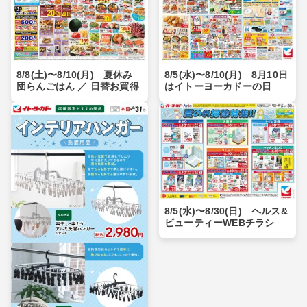
8/8(土)〜8/10(月) 夏休み
8/5(水)〜8/10(月) 8月10日
団らんごはん ／ 日替お買得
はイトーヨーカドーの日
8/5(水)〜8/30(日) ヘルス&
ビューティーWEBチラシ