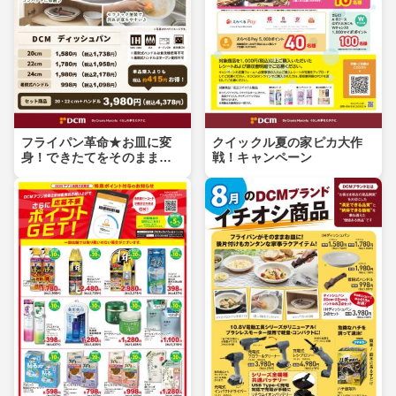
フライパン革命★お皿に変
クイックル夏の家ピカ大作
身！できたてをそのまま食
戦！キャンペーン
卓へ