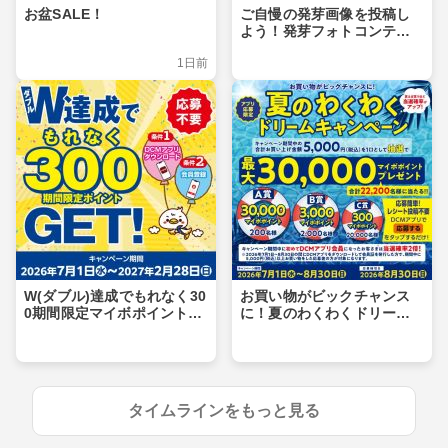
お盆SALE！
ご自慢の発芽画像を投稿し
よう！発芽フォトコンテス
ト
1日前
W(ダブル)達成でもれなく30
お買い物がビックチャンス
0期間限定マイボポイントG
に！夏のわくわくドリーム
ET！
キャンペーン
タイムラインをもっと見る