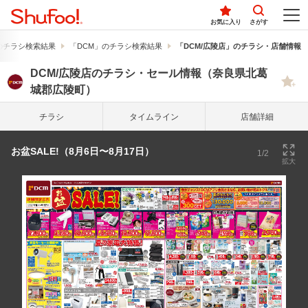
お気に入り
さがす
のチラシ検索結果
「DCM」のチラシ検索結果
「DCM/広陵店」のチラシ・店舗情報
DCM/広陵店のチラシ・セール情報（奈良県北葛
城郡広陵町）
チラシ
タイム
ライン
店舗詳細
お盆SALE!（8月6日〜8月17日）
1/2
拡大