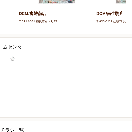
DCM/富雄南店
DCM/南生駒店
〒631-0054 奈良市石木町77
〒630-0223 生駒市小瀬町
ホームセンター
ーチラシ一覧