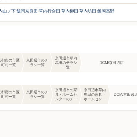
内山ノ下
飯岡奈良田
草内行合田
草内柳田
草内坊田
飯岡高野
京田辺市草内
京都府の市区
京田辺市のチ
馬田のチラシ
DCM/京田辺店
町村一覧
ラシ一覧
一覧
京田辺市の家
京田辺市草内
京都府の市区
京田辺市のチ
具・ホームセ
馬田の家具・
DCM/京田辺
町村一覧
ラシ一覧
ンターのチラ
ホームセンタ
シ一覧
ーのチラシ一
覧