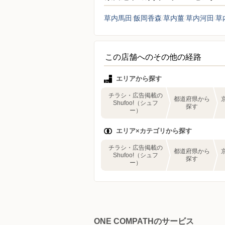
草内馬田
飯岡香森
草内薑
草内河田
草
この店舗へのその他の経路
エリアから探す
チラシ・広告掲載の
都道府県から
Shufoo!（シュフ
探す
ー）
エリア×カテゴリから探す
チラシ・広告掲載の
都道府県から
Shufoo!（シュフ
探す
ー）
ONE COMPATHのサービス