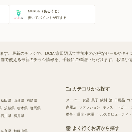
aruku&（あるくと）
歩いてポイントが貯まる
います。最新のチラシで、DCM/京田辺店で実施中のお得なセールやキ
近くの店舗で使える最新のチラシ情報を、手軽にご確認いただけます。お得な
カテゴリから探す
スーパー
食品･菓子･飲料･酒･日用品･コ
秋田県
山形県
福島県
家電店
ファッション
キッズ・ベビー・
県
茨城県
栃木県
群馬県
携帯・通信・家電
ヘルス＆ビューティ・
石川県
福井県
よく行くお店から探す
奈良県
和歌山県