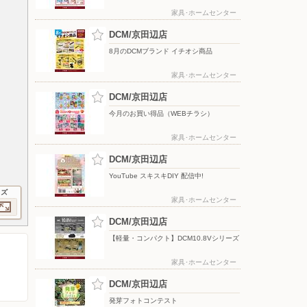
家具･ホームセンター
DCM/京田辺店
8月のDCMブランド イチオシ商品
家具･ホームセンター
DCM/京田辺店
今月のお買い得品（WEBチラシ）
家具･ホームセンター
DCM/京田辺店
YouTube スキスキDIY 配信中!
イズ
家具･ホームセンター
DCM/京田辺店
【軽量・コンパクト】DCM10.8Vシリーズ
家具･ホームセンター
DCM/京田辺店
発芽フォトコンテスト