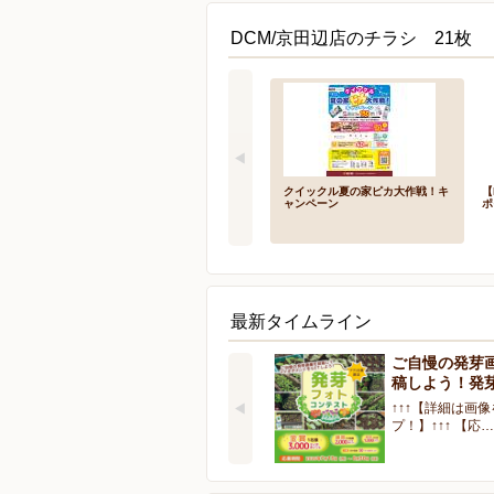
DCM/京田辺店のチラシ 21枚
クイックル夏の家ピカ大作戦！キ
【
ャンペーン
ポ
最新タイムライン
ご自慢の発芽
稿しよう！発
↑↑↑【詳細は画
プ！】↑↑↑ 【応…