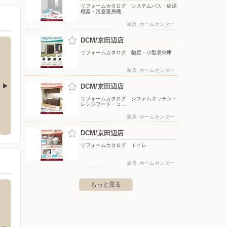
リフォームカタログ システムバス・給湯
機器・浴室暖房機…
家具･ホームセンター
DCM/京田辺店
リフォームカタログ 物置・小型収納庫
家具･ホームセンター
DCM/京田辺店
リフォームカタログ システムキッチン・
レンジフード・コ…
ダックス/城陽久津川店
スーパ
家具･ホームセンター
河原町8-3
〒610-0101 京都府城陽市平川横道87-1
〒631-
DCM/京田辺店
リフォームカタログ トイレ
家具･ホームセンター
もっと見る