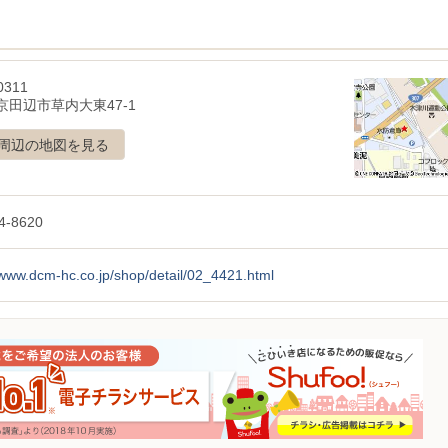
0311
京田辺市草内大東47-1
周辺の地図を見る
4-8620
/www.dcm-hc.co.jp/shop/detail/02_4421.html