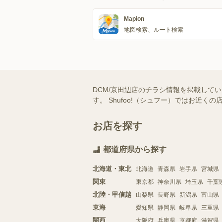
Mapion
地図検索、ルート検索
DCM/京田辺店のチラシ情報を掲載して
す。 Shufoo!（シュフー）ではお
お店を探す
都道府県から探す
北海道・東北
北海道
青森県
岩手県
宮城県
関東
東京都
神奈川県
埼玉県
千葉
北陸・甲信越
山梨県
長野県
新潟県
富山県
東海
愛知県
静岡県
岐阜県
三重県
関西
大阪府
兵庫県
京都府
滋賀県