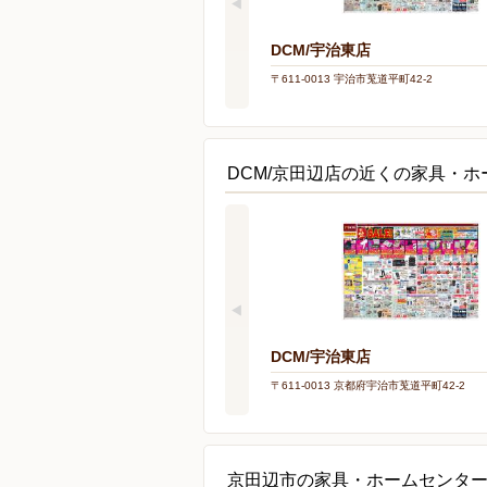
DCM/宇治東店
〒611-0013 宇治市莵道平町42-2
DCM/京田辺店の近くの家具・
DCM/宇治東店
〒611-0013 京都府宇治市莵道平町42-2
京田辺市の家具・ホームセンタ