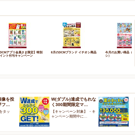
DCMアプリ会員さま限定】特別
8月のDCMブランド イチオシ商品
今月のお買い得品（W
イント付与キャンペーン
シ）
画像を投
W(ダブル)達成でもれな
お
芽フ…
く300期間限定マ…
ン
像をタッ
【キャンペーン対象】 ・キ
【
ャンペーン期間中に…
ペ