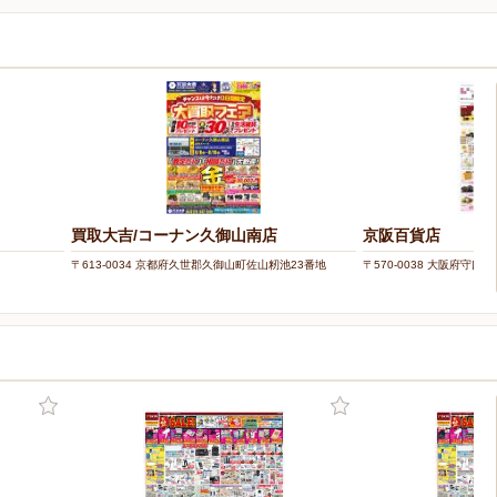
買取大吉/コーナン久御山南店
京阪百貨店
〒613-0034 京都府久世郡久御山町佐山籾池23番地
〒570-0038 大阪府守口市