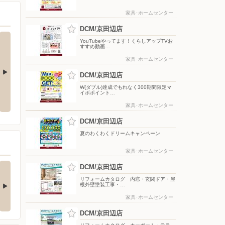
家具･ホームセンター
DCM/京田辺店
YouTubeやってます！くらしアップTVお
すすめ動画…
家具･ホームセンター
DCM/京田辺店
EBチラ
YouTube スキスキDIY 配信中!
W(ダブル)達成でもれなく300期間限定マ
【軽量・コンパクト】DCM10.8V
イボポイント…
シリーズ
家具･ホームセンター
DCM/京田辺店
夏のわくわくドリームキャンペーン
家具･ホームセンター
買い物がビックチャ
【アプリ応募限定】マ
DCM/京田辺店
スに！夏のわく…
イボポイントプレ…
リフォームカタログ 内窓・玄関ドア・屋
根外壁塗装工事・…
アプリ応募限定】 キャン
シャンプー・リンス、ボデ
ーン期間中の合計…
ィケア、オーラルケア…
家具･ホームセンター
DCM/京田辺店