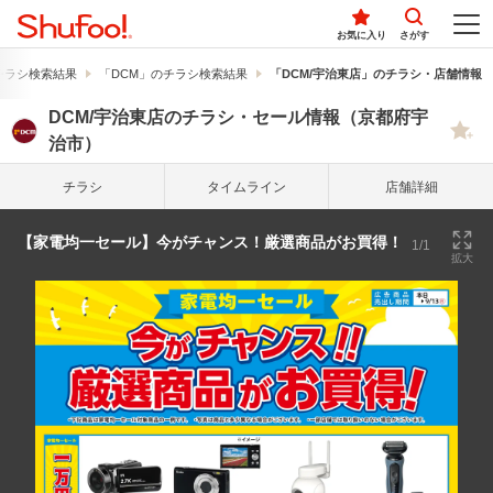
お気に入り
さがす
チラシ検索結果
「DCM」のチラシ検索結果
「DCM/宇治東店」のチラシ・店舗情報
DCM/宇治東店のチラシ・セール情報（京都府宇
治市）
チラシ
タイム
ライン
店舗詳細
【家電均一セール】今がチャンス！厳選商品がお買得！
1/1
拡大