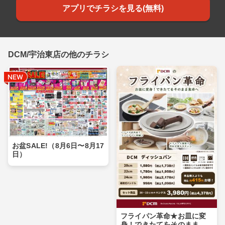
アプリでチラシを見る(無料)
DCM/宇治東店の他のチラシ
お盆SALE!（8月6日〜8月17
日）
フライパン革命★お皿に変
身！できたてをそのまま食