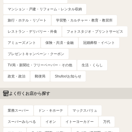
マンション・戸建・リフォーム・レンタル収納
旅行・ホテル・リゾート
学習塾・カルチャー・教育・教習所
レストラン・デリバリー・外食
フォトスタジオ・プリントサービス
アミューズメント
保険・共済・金融
冠婚葬祭・イベント
プレゼントキャンペーン・クーポン
TV局・新聞社・フリーペーパー・その他
生活・くらし
政党・政治
郵便局
Shufoo!お知らせ
よく行くお店から探す
業務スーパー
ドン・キホーテ
マックスバリュ
スーパーみらべる
イオン
イトーヨーカドー
万代