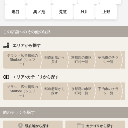
逃谷
奥ノ池
莵道
只川
上野
この店舗へのその他の経路
エリアから探す
チラシ・広告掲載の
都道府県から
京都府の市区
宇治市のチラ
Shufoo!（シュフ
探す
町村一覧
シ一覧
ー）
エリア×カテゴリから探す
チラシ・広告掲載の
都道府県から
京都府の市区
宇治市のチラ
Shufoo!（シュフ
探す
町村一覧
シ一覧
ー）
他のチラシを探す
現在地から探す
カテゴリから探す