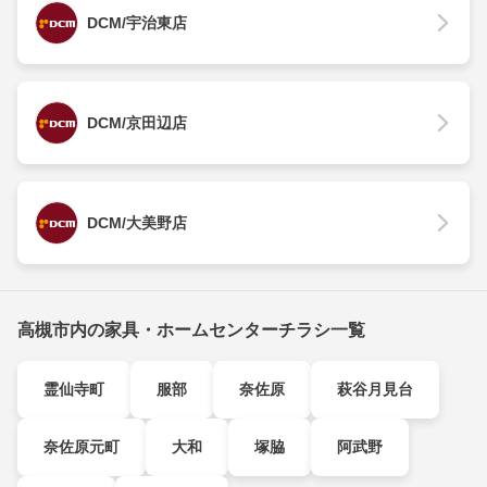
DCM/宇治東店
DCM/京田辺店
DCM/大美野店
高槻市内の家具・ホームセンターチラシ一覧
霊仙寺町
服部
奈佐原
萩谷月見台
奈佐原元町
大和
塚脇
阿武野