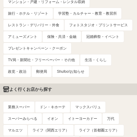
マンション・戸建・リフォーム・レンタル収納
旅行・ホテル・リゾート
学習塾・カルチャー・教育・教習所
レストラン・デリバリー・外食
フォトスタジオ・プリントサービス
アミューズメント
保険・共済・金融
冠婚葬祭・イベント
プレゼントキャンペーン・クーポン
TV局・新聞社・フリーペーパー・その他
生活・くらし
政党・政治
郵便局
Shufoo!お知らせ
よく行くお店から探す
業務スーパー
ドン・キホーテ
マックスバリュ
スーパーみらべる
イオン
イトーヨーカドー
万代
マルエツ
ライフ（関西エリア）
ライフ（首都圏エリア）