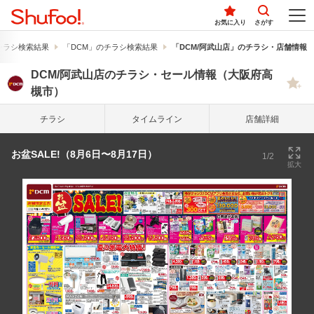
お気に入り
さがす
チラシ検索結果
「DCM」のチラシ検索結果
「DCM/阿武山店」のチラシ・店舗情報
DCM/阿武山店のチラシ・セール情報（大阪府高
槻市）
チラシ
タイム
ライン
店舗詳細
お盆SALE!（8月6日〜8月17日）
1/2
拡大