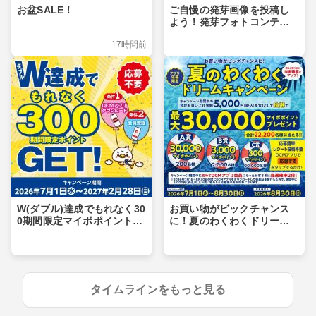
お盆SALE！
ご自慢の発芽画像を投稿し
よう！発芽フォトコンテス
ト
17時間前
W(ダブル)達成でもれなく30
お買い物がビックチャンス
0期間限定マイボポイントG
に！夏のわくわくドリーム
ET！
キャンペーン
タイムラインをもっと見る