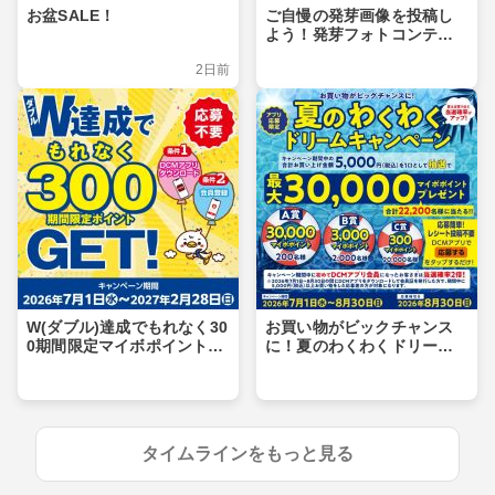
お盆SALE！
ご自慢の発芽画像を投稿し
よう！発芽フォトコンテス
ト
2日前
W(ダブル)達成でもれなく30
お買い物がビックチャンス
0期間限定マイボポイントG
に！夏のわくわくドリーム
ET！
キャンペーン
タイムラインをもっと見る