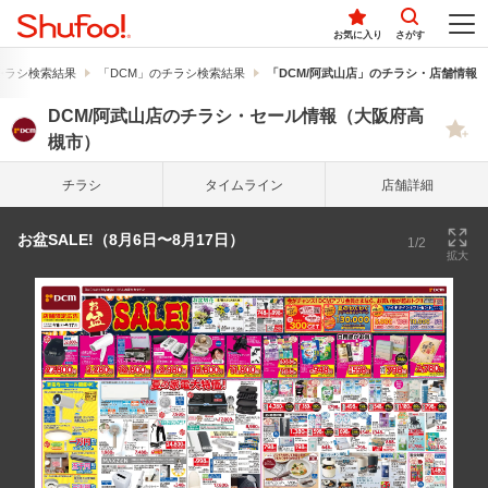
お気に入り
さがす
チラシ検索結果
「DCM」のチラシ検索結果
「DCM/阿武山店」のチラシ・店舗情報
DCM/阿武山店のチラシ・セール情報（大阪府高
槻市）
チラシ
タイム
ライン
店舗詳細
お盆SALE!（8月6日〜8月17日）
1/2
拡大