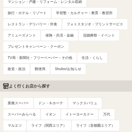
マンション・戸建・リフォーム・レンタル収納
旅行・ホテル・リゾート
学習塾・カルチャー・教育・教習所
レストラン・デリバリー・外食
フォトスタジオ・プリントサービス
アミューズメント
保険・共済・金融
冠婚葬祭・イベント
プレゼントキャンペーン・クーポン
TV局・新聞社・フリーペーパー・その他
生活・くらし
政党・政治
郵便局
Shufoo!お知らせ
よく行くお店から探す
業務スーパー
ドン・キホーテ
マックスバリュ
スーパーみらべる
イオン
イトーヨーカドー
万代
マルエツ
ライフ（関西エリア）
ライフ（首都圏エリア）