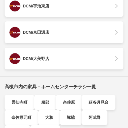
DCM/宇治東店
DCM/京田辺店
DCM/大美野店
高槻市内の家具・ホームセンターチラシ一覧
霊仙寺町
服部
奈佐原
萩谷月見台
奈佐原元町
大和
塚脇
阿武野