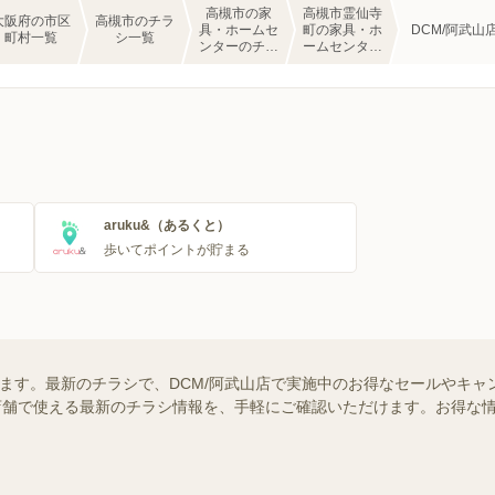
高槻市の家
高槻市霊仙寺
大阪府の市区
高槻市のチラ
具・ホームセ
町の家具・ホ
DCM/阿武山
町村一覧
シ一覧
ンターのチラ
ームセンター
シ一覧
のチラシ一覧
aruku&（あるくと）
歩いてポイントが貯まる
います。最新のチラシで、DCM/阿武山店で実施中のお得なセールやキ
近くの店舗で使える最新のチラシ情報を、手軽にご確認いただけます。お得な