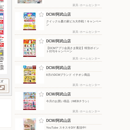
家具･ホームセンター
DCM/阿武山店
クイックル夏の家ピカ大作戦！キャンペー
ン
家具･ホームセンター
DCM/阿武山店
【DCMアプリ会員さま限定】特別ポイン
ト付与キャンペーン
家具･ホームセンター
DCM/阿武山店
8月のDCMブランド イチオシ商品
イズ
家具･ホームセンター
DCM/阿武山店
今月のお買い得品（WEBチラシ）
家具･ホームセンター
DCM/阿武山店
YouTube スキスキDIY 配信中!