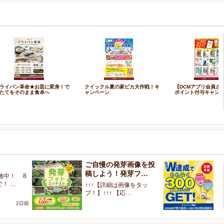
ライパン革命★お皿に変身！で
クイックル夏の家ピカ大作戦！キ
【DCMアプリ会員さ
たてをそのまま食卓へ
ャンペーン
ポイント付与キャン
ご自慢の発芽画像を投
W
稿しよう！発芽フ…
く
施中！ 8
で！ …
↑↑↑【詳細は画像をタッ
【
プ！】↑↑↑ 【応…
ャ
2日前