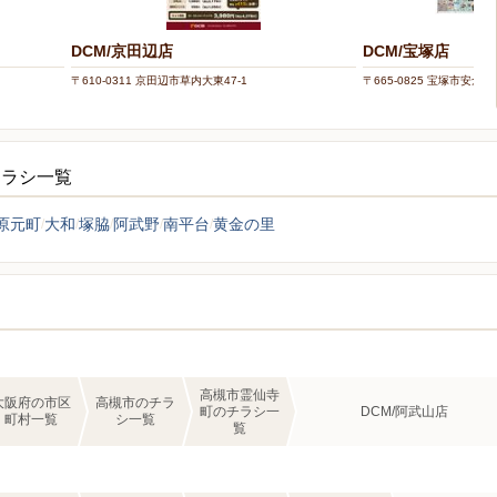
DCM/京田辺店
DCM/宝塚店
〒610-0311 京田辺市草内大東47-1
〒665-0825 宝塚市安倉西4
チラシ一覧
原元町
大和
塚脇
阿武野
南平台
黄金の里
高槻市霊仙寺
大阪府の市区
高槻市のチラ
町のチラシ一
DCM/阿武山店
町村一覧
シ一覧
覧