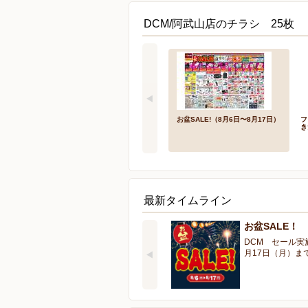
DCM/阿武山店のチラシ 25枚
お盆SALE!（8月6日〜8月17日）
フ
き
最新タイムライン
お盆SALE！
DCM セール実
月17日（月）ま