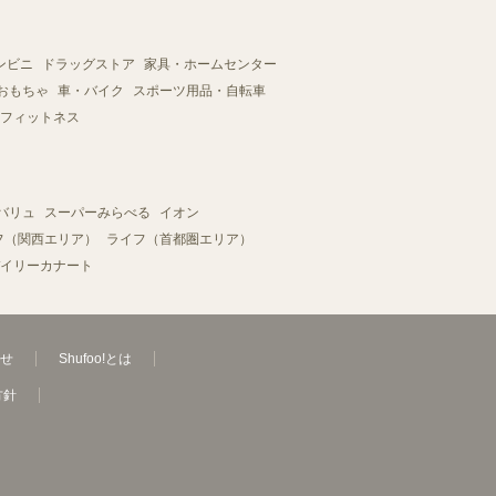
ンビニ
ドラッグストア
家具・ホームセンター
おもちゃ
車・バイク
スポーツ用品・自転車
フィットネス
バリュ
スーパーみらべる
イオン
フ（関西エリア）
ライフ（首都圏エリア）
イリーカナート
せ
Shufoo!とは
方針