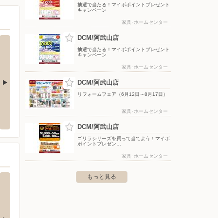
抽選で当たる！マイボポイントプレゼント
キャンペーン
家具･ホームセンター
DCM/阿武山店
抽選で当たる！マイボポイントプレゼント
キャンペーン
家具･ホームセンター
DCM/阿武山店
リフォームフェア（6月12日～8月17日）
丘店
フレンドマート彩都店
エディ
家具･ホームセンター
三島丘1-15-8
〒567-0085 大阪府茨木市彩都あさぎ1-2-1
〒617-0
DCM/阿武山店
ゴリラシリーズを買って当てよう！マイボ
ポイントプレゼン…
家具･ホームセンター
もっと見る