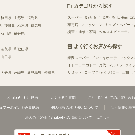
カテゴリから探す
スーパー
食品･菓子･飲料･酒･日用品･コ
秋田県
山形県
福島県
家電店
ファッション
キッズ・ベビー・
県
茨城県
栃木県
群馬県
携帯・通信・家電
ヘルス＆ビューティ・
石川県
福井県
よく行くお店から探す
奈良県
和歌山県
山口県
業務スーパー
ドン・キホーテ
マックス
イトーヨーカドー
万代
マルエツ
ライ
サミット
コープこうべ
バロー
三和
デ
大分県
宮崎県
鹿児島県
沖縄県
「Shufoo!」利用規約
よくあるご質問
ご利用についてのお問い合わ
ュフーポイント会員規約
個人情報の取り扱いについて
個人情報保護
法人のお客様（Shufoo!への掲載について）はこちら