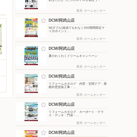
家具･ホームセンター
DCM/阿武山店
W(ダブル)達成でもれなく300期間限定マ
イボポイント…
家具･ホームセンター
DCM/阿武山店
夏のわくわくドリームキャンペーン
家具･ホームセンター
DCM/阿武山店
リフォームカタログ 内窓・玄関ドア・屋
根外壁塗装工事・…
家具･ホームセンター
DCM/阿武山店
リフォームカタログ カーポート・テラ
ス・デッキ・門扉・…
家具･ホームセンター
DCM/阿武山店