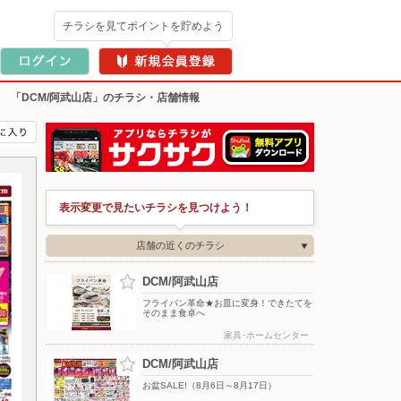
チラシを見てポイントを貯めよう
>
「DCM/阿武山店」のチラシ・店舗情報
表示変更で見たいチラシを見つけよう！
店舗の近くのチラシ
DCM/阿武山店
フライパン革命★お皿に変身！できたてを
そのまま食卓へ
家具･ホームセンター
DCM/阿武山店
お盆SALE!（8月6日～8月17日）