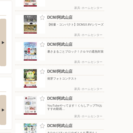
家具･ホームセンター
DCM/阿武山店
【軽量・コンパクト】DCM10.8Vシリーズ
家具･ホームセンター
DCM/阿武山店
ま限定】特別
8月のDCMブランド イチオシ商品
暑さまるごとブロック！クルマの遮熱対策
今月のお買い得品（WEBチラ
Y
ペーン
シ）
家具･ホームセンター
DCM/阿武山店
発芽フォトコンテスト
家具･ホームセンター
(ダブル)達成でもれな
お買い物がビックチャ
DCM/阿武山店
300期間限定マ…
ンスに！夏のわく…
YouTubeやってます！くらしアップTVお
すすめ動画…
キャンペーン対象】 ・キ
【アプリ応募限定】 キャン
ンペーン期間中に…
ペーン期間中の合計…
家具･ホームセンター
DCM/阿武山店
あなたにぴったりのボトルを選ぼう！