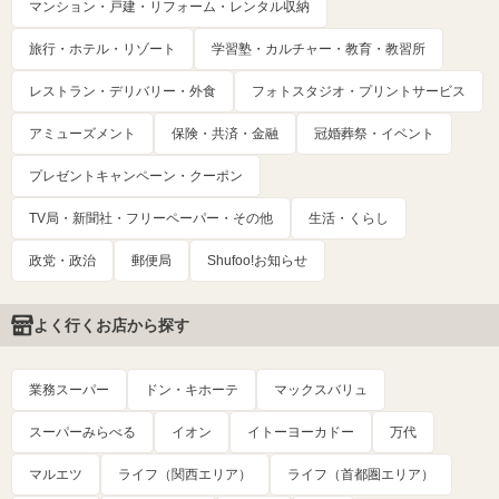
マンション・戸建・リフォーム・レンタル収納
旅行・ホテル・リゾート
学習塾・カルチャー・教育・教習所
レストラン・デリバリー・外食
フォトスタジオ・プリントサービス
アミューズメント
保険・共済・金融
冠婚葬祭・イベント
プレゼントキャンペーン・クーポン
TV局・新聞社・フリーペーパー・その他
生活・くらし
政党・政治
郵便局
Shufoo!お知らせ
よく行くお店から探す
業務スーパー
ドン・キホーテ
マックスバリュ
スーパーみらべる
イオン
イトーヨーカドー
万代
マルエツ
ライフ（関西エリア）
ライフ（首都圏エリア）