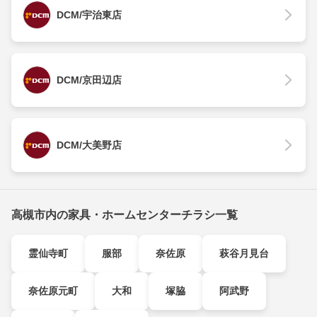
DCM/宇治東店
DCM/京田辺店
DCM/大美野店
高槻市内の家具・ホームセンターチラシ一覧
霊仙寺町
服部
奈佐原
萩谷月見台
奈佐原元町
大和
塚脇
阿武野