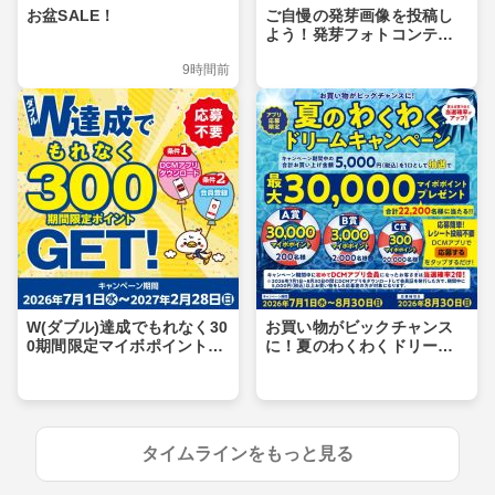
お盆SALE！
ご自慢の発芽画像を投稿し
よう！発芽フォトコンテス
ト
9時間前
W(ダブル)達成でもれなく30
お買い物がビックチャンス
0期間限定マイボポイントG
に！夏のわくわくドリーム
ET！
キャンペーン
タイムラインをもっと見る