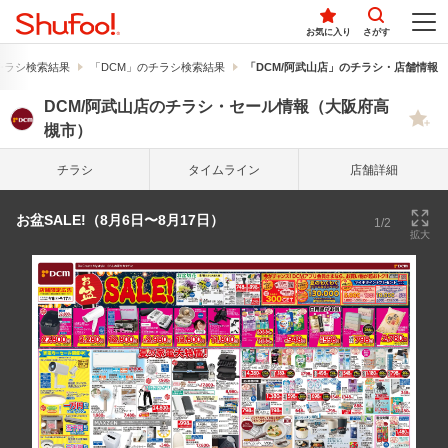
お気に入り
さがす
チラシ検索結果
「DCM」のチラシ検索結果
「DCM/阿武山店」のチラシ・店舗情報
DCM/阿武山店のチラシ・セール情報（大阪府高
槻市）
チラシ
タイム
ライン
店舗詳細
お盆SALE!（8月6日〜8月17日）
1/2
拡大