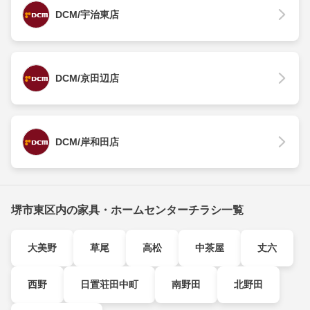
DCM/宇治東店
DCM/京田辺店
DCM/岸和田店
堺市東区内の家具・ホームセンターチラシ一覧
大美野
草尾
高松
中茶屋
丈六
西野
日置荘田中町
南野田
北野田