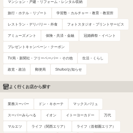
マンション・戸建・リフォーム・レンタル収納
旅行・ホテル・リゾート
学習塾・カルチャー・教育・教習所
レストラン・デリバリー・外食
フォトスタジオ・プリントサービス
アミューズメント
保険・共済・金融
冠婚葬祭・イベント
プレゼントキャンペーン・クーポン
TV局・新聞社・フリーペーパー・その他
生活・くらし
政党・政治
郵便局
Shufoo!お知らせ
よく行くお店から探す
業務スーパー
ドン・キホーテ
マックスバリュ
スーパーみらべる
イオン
イトーヨーカドー
万代
マルエツ
ライフ（関西エリア）
ライフ（首都圏エリア）