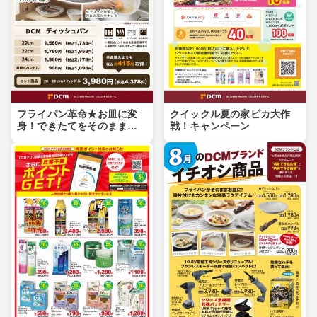
フライパン革命★お皿に変
クイックル夏の家ピカ大作
身！できたてをそのまま食
戦！キャンペーン
卓へ