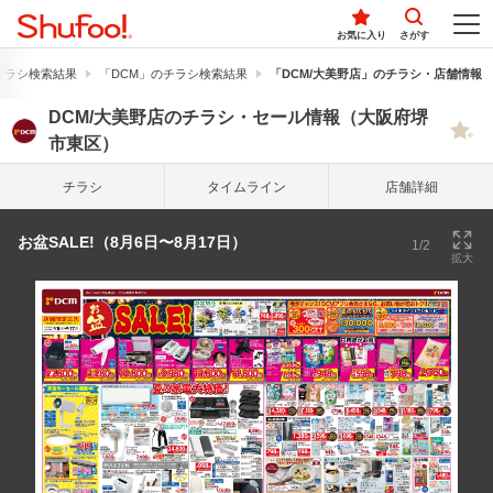
お気に入り
さがす
チラシ検索結果
「DCM」のチラシ検索結果
「DCM/大美野店」のチラシ・店舗情報
DCM/大美野店のチラシ・セール情報（大阪府堺
市東区）
チラシ
タイム
ライン
店舗詳細
お盆SALE!（8月6日〜8月17日）
1/2
拡大