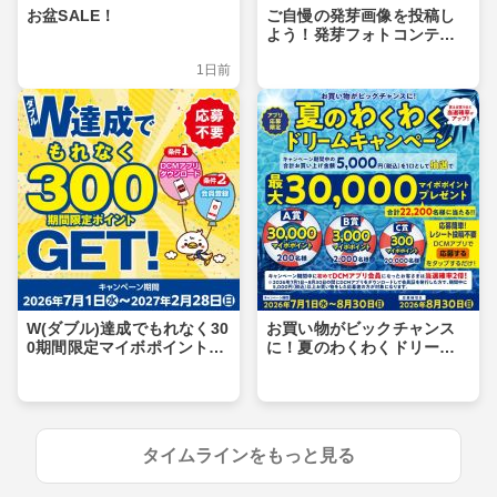
お盆SALE！
ご自慢の発芽画像を投稿し
よう！発芽フォトコンテス
ト
1日前
W(ダブル)達成でもれなく30
お買い物がビックチャンス
0期間限定マイボポイントG
に！夏のわくわくドリーム
ET！
キャンペーン
タイムラインをもっと見る