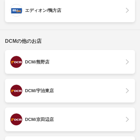
エディオン/鴨方店
DCMの他のお店
DCM/熊野店
DCM/宇治東店
DCM/京田辺店