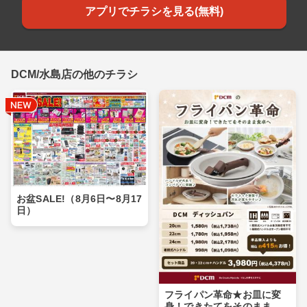
アプリでチラシを見る(無料)
DCM/水島店の他のチラシ
お盆SALE!（8月6日〜8月17
日）
フライパン革命★お皿に変
身！できたてをそのまま食