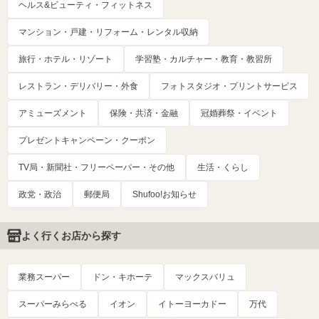
ヘルス&ビューティ・フィットネス
マンション・戸建・リフォーム・レンタル収納
旅行・ホテル・リゾート
学習塾・カルチャー・教育・教習所
レストラン・デリバリー・外食
フォトスタジオ・プリントサービス
アミューズメント
保険・共済・金融
冠婚葬祭・イベント
プレゼントキャンペーン・クーポン
TV局・新聞社・フリーペーパー・その他
生活・くらし
政党・政治
郵便局
Shufoo!お知らせ
よく行くお店から探す
業務スーパー
ドン・キホーテ
マックスバリュ
スーパーみらべる
イオン
イトーヨーカドー
万代