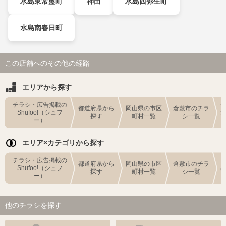
水島東常盤町
神田
水島西弥生町
水島南春日町
この店舗へのその他の経路
エリアから探す
チラシ・広告掲載の
都道府県から
岡山県の市区
倉敷市のチラ
Shufoo!（シュフ
探す
町村一覧
シ一覧
ー）
エリア×カテゴリから探す
チラシ・広告掲載の
都道府県から
岡山県の市区
倉敷市のチラ
Shufoo!（シュフ
探す
町村一覧
シ一覧
ー）
他のチラシを探す