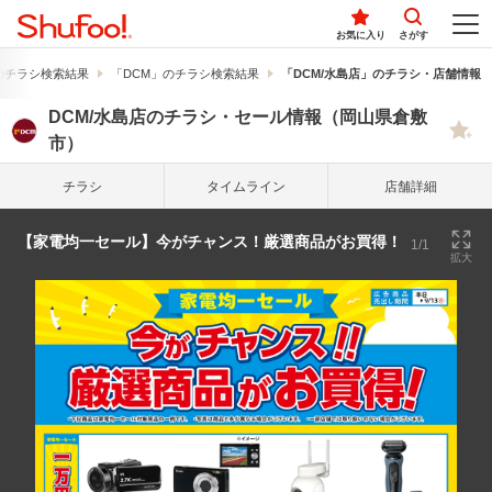
お気に入り
さがす
のチラシ検索結果
「DCM」のチラシ検索結果
「DCM/水島店」のチラシ・店舗情報
DCM/水島店のチラシ・セール情報（岡山県倉敷
市）
チラシ
タイム
ライン
店舗詳細
【家電均一セール】今がチャンス！厳選商品がお買得！
1/1
拡大