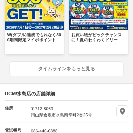
W(ダブル)達成でもれなく30
お買い物がビックチャンス
0期間限定マイボポイントG
に！夏のわくわくドリーム
ET！
キャンペーン
タイムラインをもっと見る
DCM/水島店の店舗詳細
住所
〒712-8063
岡山県倉敷市水島南幸町2番25号
電話番号
086-446-6888