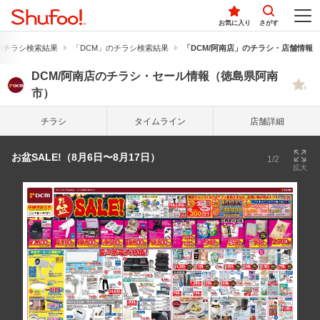
お気に入り
さがす
のチラシ検索結果
「DCM」のチラシ検索結果
「DCM/阿南店」のチラシ・店舗情報
DCM/阿南店のチラシ・セール情報（徳島県阿南
市）
チラシ
タイム
ライン
店舗詳細
お盆SALE!（8月6日〜8月17日）
1/2
拡大