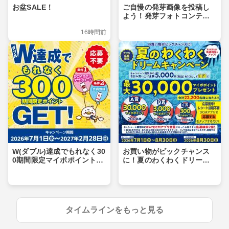
お盆SALE！
ご自慢の発芽画像を投稿し
よう！発芽フォトコンテス
ト
16時間前
W(ダブル)達成でもれなく30
お買い物がビックチャンス
0期間限定マイボポイントG
に！夏のわくわくドリーム
ET！
キャンペーン
タイムラインをもっと見る