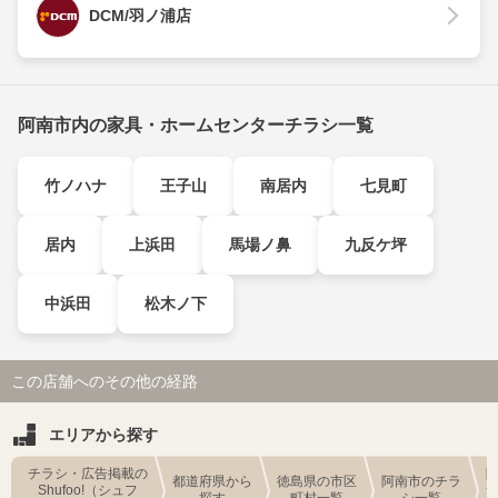
DCM/羽ノ浦店
阿南市内の家具・ホームセンターチラシ一覧
竹ノハナ
王子山
南居内
七見町
居内
上浜田
馬場ノ鼻
九反ケ坪
中浜田
松木ノ下
この店舗へのその他の経路
エリアから探す
チラシ・広告掲載の
都道府県から
徳島県の市区
阿南市のチラ
Shufoo!（シュフ