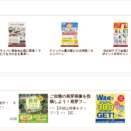
ライパン革命★お皿に変身！で
クイックル夏の家ピカ大作戦！キ
【DCMアプリ会員さ
たてをそのまま食卓へ
ャンペーン
ポイント付与キャン
ご自慢の発芽画像を投
W
稿しよう！発芽フ…
く
施中！ 8
で！ …
↑↑↑【詳細は画像をタッ
【
プ！】↑↑↑ 【応…
ャ
1日前