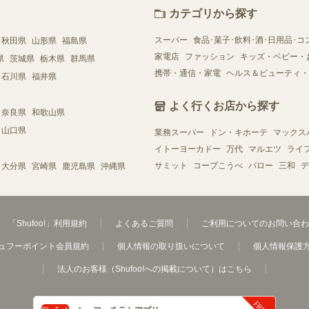
カテゴリから探す
スーパー
食品･菓子･飲料･酒･日用品･コ
秋田県
山形県
福島県
家電店
ファッション
キッズ・ベビー・
県
茨城県
栃木県
群馬県
携帯・通信・家電
ヘルス＆ビューティ・
石川県
福井県
よく行くお店から探す
奈良県
和歌山県
山口県
業務スーパー
ドン・キホーテ
マックス
イトーヨーカドー
万代
マルエツ
ライ
サミット
コープこうべ
バロー
三和
デ
大分県
宮崎県
鹿児島県
沖縄県
「Shufoo!」利用規約
よくあるご質問
ご利用についてのお問い合わ
ュフーポイント会員規約
個人情報の取り扱いについて
個人情報保護
法人のお客様（Shufoo!への掲載について）はこちら