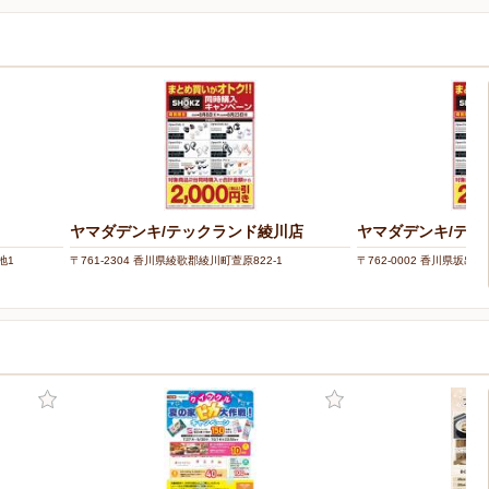
ヤマダデンキ/テックランド綾川店
ヤマダデンキ/テッ
地1
〒761-2304 香川県綾歌郡綾川町萱原822-1
〒762-0002 香川県坂出市