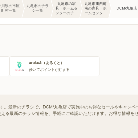
丸亀市の家
丸亀市川西町
香川県の市区
丸亀市のチラ
具・ホームセ
南の家具・ホ
DCM/丸亀店
町村一覧
シ一覧
ンターのチラ
ームセンター
シ一覧
のチラシ一覧
aruku&（あるくと）
歩いてポイントが貯まる
ます。最新のチラシで、DCM/丸亀店で実施中のお得なセールやキャンペ
舗で使える最新のチラシ情報を、手軽にご確認いただけます。お得な情報を