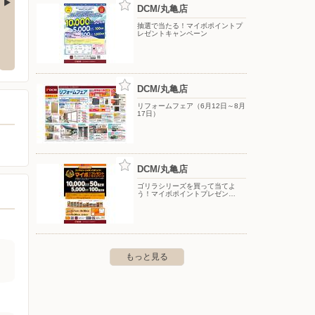
DCM/丸亀店
抽選で当たる！マイボポイントプ
DCM/三豊店
DCM
レゼントキャンペーン
町新名574-3
〒769-1506 三豊市豊中町本山甲87-1
〒761-
DCM/丸亀店
リフォームフェア（6月12日～8月
17日）
DCM/丸亀店
ゴリラシリーズを買って当てよ
う！マイボポイントプレゼン…
もっと見る