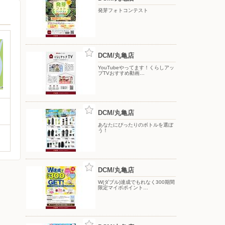
発芽フォトコンテスト
DCM/丸亀店
YouTubeやってます！くらしアッ
プTVおすすめ動画…
DCM/丸亀店
あなたにぴったりのボトルを選ぼ
う！
DCM/丸亀店
W(ダブル)達成でもれなく300期間
限定マイボポイント…