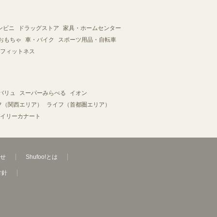
ンビニ
ドラッグストア
家具・ホームセンター
おもちゃ
車・バイク
スポーツ用品・自転車
フィットネス
バリュ
スーパーみらべる
イオン
フ（関西エリア）
ライフ（首都圏エリア）
イリーカナート
せ
Shufoo!とは
方針