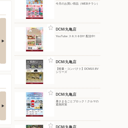
今月のお買い得品（WEBチラシ）
DCM/丸亀店
YouTube スキスキDIY 配信中!
ま限定】特別
8月のDCMブランド イチオシ商品
今月のお買い得品（WEBチラ
Y
ペーン
シ）
DCM/丸亀店
【軽量・コンパクト】DCM10.8V
シリーズ
(ダブル)達成でもれな
お買い物がビックチャ
DCM/丸亀店
300期間限定マ…
ンスに！夏のわく…
暑さまるごとブロック！クルマの
遮熱対策
キャンペーン対象】 ・キ
【アプリ応募限定】 キャン
ンペーン期間中に…
ペーン期間中の合計…
DCM/丸亀店