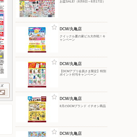
お盆SALE!（8月6日～8月17日）
DCM/丸亀店
クイックル夏の家ピカ大作戦！キ
ャンペーン
DCM/丸亀店
【DCMアプリ会員さま限定】特別
ポイント付与キャンペーン
イズ
DCM/丸亀店
8月のDCMブランド イチオシ商品
DCM/丸亀店