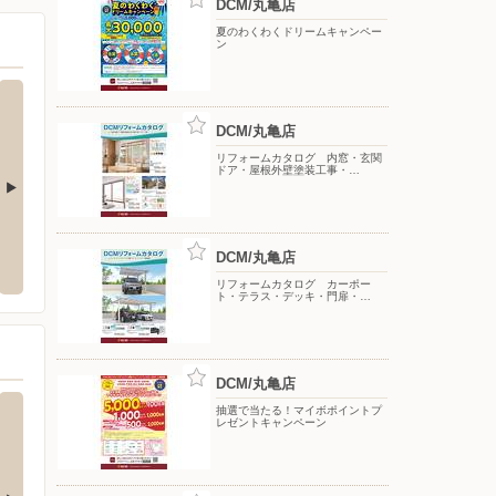
DCM/丸亀店
夏のわくわくドリームキャンペー
ン
DCM/丸亀店
リフォームカタログ 内窓・玄関
ドア・屋根外壁塗装工事・…
クランド坂出店
Shufoo!キャンペーン事務局（香川県エ
グラン
リア）
DCM/丸亀店
入船町2-1-64
〒762-
〒000-0000
リフォームカタログ カーポー
ト・テラス・デッキ・門扉・…
DCM/丸亀店
抽選で当たる！マイボポイントプ
レゼントキャンペーン