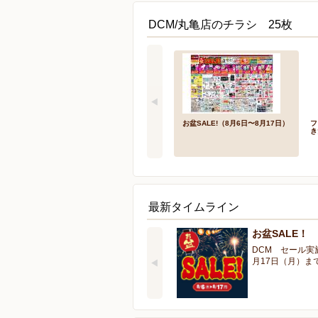
DCM/丸亀店のチラシ 25枚
お盆SALE!（8月6日〜8月17日）
フ
き
最新タイムライン
お盆SALE！
DCM セール実
月17日（月）ま