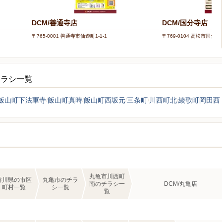
DCM/善通寺店
DCM/国分寺店
〒765-0001 善通寺市仙遊町1-1-1
〒769-0104 高松市国分寺
チラシ一覧
飯山町下法軍寺
飯山町真時
飯山町西坂元
三条町
川西町北
綾歌町岡田西
丸亀市川西町
香川県の市区
丸亀市のチラ
南のチラシ一
DCM/丸亀店
町村一覧
シ一覧
覧