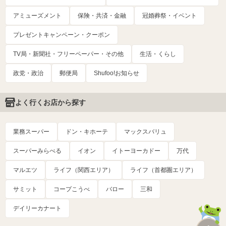
アミューズメント
保険・共済・金融
冠婚葬祭・イベント
プレゼントキャンペーン・クーポン
TV局・新聞社・フリーペーパー・その他
生活・くらし
政党・政治
郵便局
Shufoo!お知らせ
よく行くお店から探す
業務スーパー
ドン・キホーテ
マックスバリュ
スーパーみらべる
イオン
イトーヨーカドー
万代
マルエツ
ライフ（関西エリア）
ライフ（首都圏エリア）
サミット
コープこうべ
バロー
三和
デイリーカナート