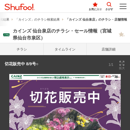
お気に入り
さがす
索結果
「カインズ」のチラシ検索結果
「カインズ 仙台泉店」のチラシ・店舗情報
カインズ 仙台泉店のチラシ・セール情報（宮城
県仙台市泉区）
チラシ
タイム
ライン
店舗詳細
切花販売中 8/9号○
1/1
拡大