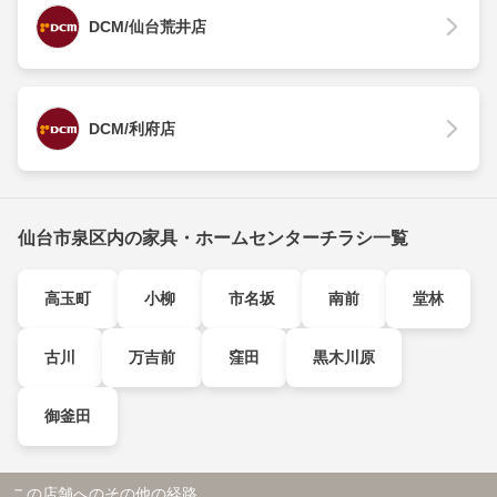
DCM/仙台荒井店
DCM/利府店
仙台市泉区内の家具・ホームセンターチラシ一覧
高玉町
小柳
市名坂
南前
堂林
古川
万吉前
窪田
黒木川原
御釜田
この店舗へのその他の経路