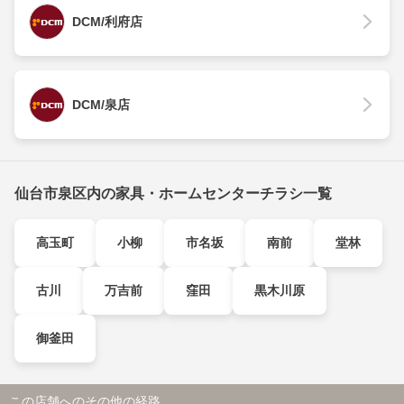
DCM/利府店
DCM/泉店
仙台市泉区内の家具・ホームセンターチラシ一覧
高玉町
小柳
市名坂
南前
堂林
古川
万吉前
窪田
黒木川原
御釜田
この店舗へのその他の経路