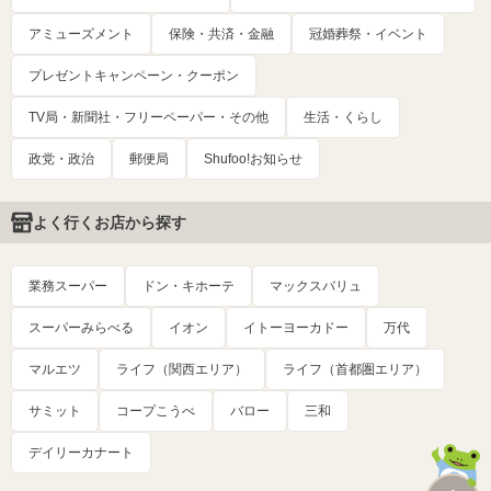
アミューズメント
保険・共済・金融
冠婚葬祭・イベント
プレゼントキャンペーン・クーポン
TV局・新聞社・フリーペーパー・その他
生活・くらし
政党・政治
郵便局
Shufoo!お知らせ
よく行くお店から探す
業務スーパー
ドン・キホーテ
マックスバリュ
スーパーみらべる
イオン
イトーヨーカドー
万代
マルエツ
ライフ（関西エリア）
ライフ（首都圏エリア）
サミット
コープこうべ
バロー
三和
デイリーカナート