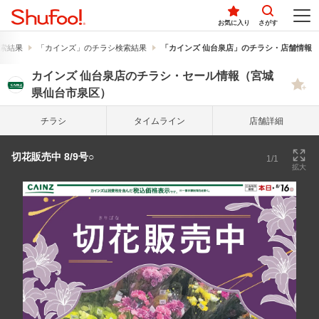
お気に入り
さがす
索結果
「カインズ」のチラシ検索結果
「カインズ 仙台泉店」のチラシ・店舗情報
カインズ 仙台泉店のチラシ・セール情報（宮城
県仙台市泉区）
チラシ
タイム
ライン
店舗詳細
切花販売中 8/9号○
1/1
拡大