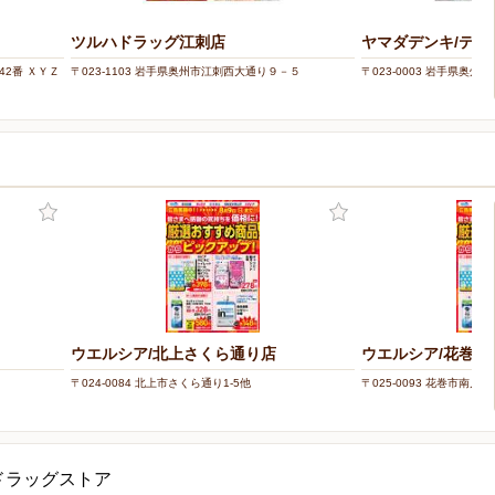
ツルハドラッグ江刺店
ヤマダデンキ/テッ
42番 ＸＹＺ
〒023-1103 岩手県奥州市江刺西大通り９－５
〒023-0003 岩手県奥州
ウエルシア/北上さくら通り店
ウエルシア/花巻南
〒024-0084 北上市さくら通り1-5他
〒025-0093 花巻市南川原町
ドラッグストア