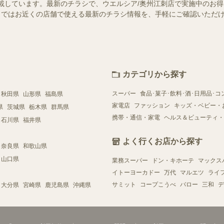
載しています。最新のチラシで、ウエルシア/奥州江刺店で実施中のお
ュフー）ではお近くの店舗で使える最新のチラシ情報を、手軽にご確認いた
カテゴリから探す
スーパー
食品･菓子･飲料･酒･日用品･コ
秋田県
山形県
福島県
家電店
ファッション
キッズ・ベビー・
県
茨城県
栃木県
群馬県
携帯・通信・家電
ヘルス＆ビューティ・
石川県
福井県
よく行くお店から探す
奈良県
和歌山県
山口県
業務スーパー
ドン・キホーテ
マックス
イトーヨーカドー
万代
マルエツ
ライ
サミット
コープこうべ
バロー
三和
デ
大分県
宮崎県
鹿児島県
沖縄県