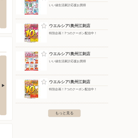
いい値生活家計応援お買得
クランド水沢店
ジョイス/水沢佐倉河店
バース
市水沢佐倉河字矢中35-1
〒023-0003 岩手県奥州市水沢区佐倉河字東柳の町10-1
〒024-
ウエルシア/奥州江刺店
特別企画！7つのクーポン配信中！
ウエルシア/奥州江刺店
いい値生活家計応援お買得
ウエルシア/奥州江刺店
特別企画！7つのクーポン配信中！
川原店
ウエルシア/一関山目店
ウエル
126-1
〒021-0026 一関市山目字前田53-1
〒021-0
もっと見る