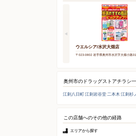
ウエルシア/水沢大畑店
〒023-0802 岩手県奥州市水沢字大畑小路3
奥州市のドラッグストアチラシ
江刺八日町
江刺岩谷堂
二本木
江刺杉
この店舗へのその他の経路
エリアから探す