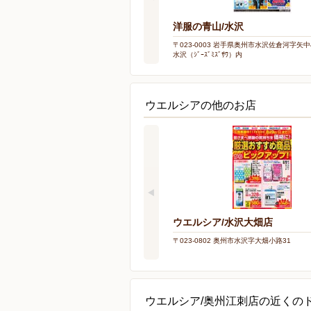
洋服の青山/水沢
〒023-0003 岩手県奥州市水沢佐倉河字矢中
水沢（ｼﾞｰｽﾞﾐｽﾞｻﾜ）内
ウエルシアの他のお店
ウエルシア/水沢大畑店
〒023-0802 奥州市水沢字大畑小路31
ウエルシア/奥州江刺店の近くの