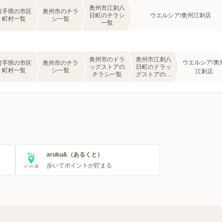
奥州市江刺八
岩手県の市区
奥州市のチラ
日町のチラシ
ウエルシア/奥州江刺店
町村一覧
シ一覧
一覧
奥州市のドラ
奥州市江刺八
ウエルシア/奥
岩手県の市区
奥州市のチラ
ッグストアの
日町のドラッ
町村一覧
シ一覧
江刺店
チラシ一覧
グストアのチ
ラシ一覧
aruku&（あるくと）
歩いてポイントが貯まる