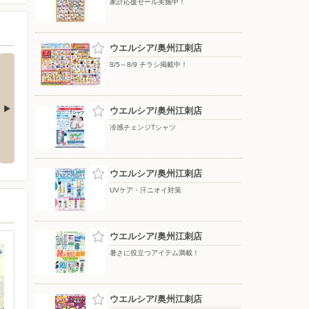
家計応援セール実施中！
ウエルシア/奥州江刺店
8/5～8/9 チラシ掲載中！
ウエルシア/奥州江刺店
冷感チェンジTシャツ
お買得
いい値生活家計応援お買得
栄養ドリンク
ウエルシア/奥州江刺店
UVケア・汗ニオイ対策
ウエルシア/奥州江刺店
暑さに役立つアイテム満載！
ウエルシア/奥州江刺店