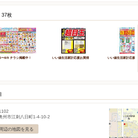
37枚
/5〜8/9 チラシ掲載中！
いい値生活家計応援お買得
いい値生活家計応援
細
1102
州市江刺八日町1-4-10-2
周辺の地図を見る