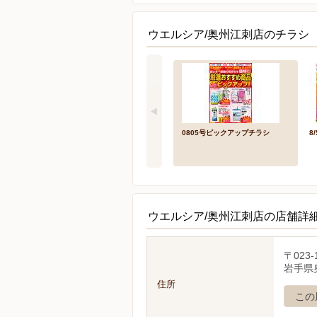
ウエルシア/奥州江刺店のチラシ 
0805号ピックアップチラシ
8
ウエルシア/奥州江刺店の店舗詳
〒023-
岩手県奥
住所
この