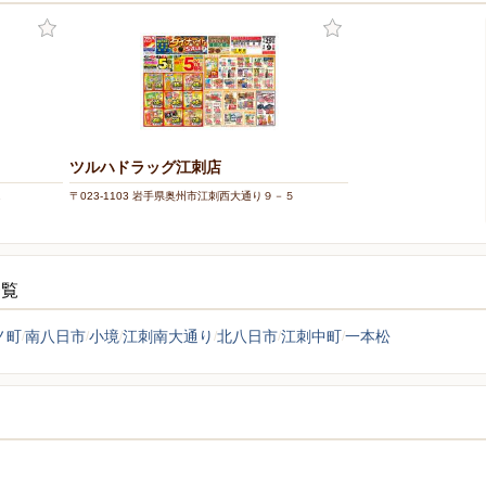
ツルハドラッグ江刺店
1
〒023-1103 岩手県奥州市江刺西大通り９－５
一覧
ノ町
南八日市
小境
江刺南大通り
北八日市
江刺中町
一本松