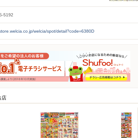
5-5192
/store.welcia.co.jp/welcia/spot/detail?code=6380D
お店