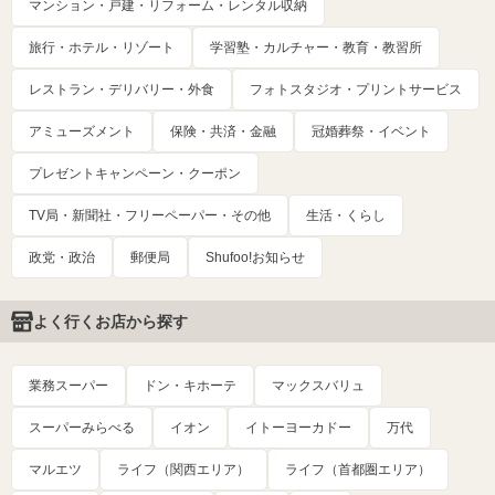
マンション・戸建・リフォーム・レンタル収納
旅行・ホテル・リゾート
学習塾・カルチャー・教育・教習所
レストラン・デリバリー・外食
フォトスタジオ・プリントサービス
アミューズメント
保険・共済・金融
冠婚葬祭・イベント
プレゼントキャンペーン・クーポン
TV局・新聞社・フリーペーパー・その他
生活・くらし
政党・政治
郵便局
Shufoo!お知らせ
よく行くお店から探す
業務スーパー
ドン・キホーテ
マックスバリュ
スーパーみらべる
イオン
イトーヨーカドー
万代
マルエツ
ライフ（関西エリア）
ライフ（首都圏エリア）