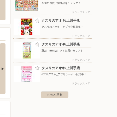
今週のお買い得商品をチェック！
/岐阜鏡島店
エディオン/一宮本店
ホーム
ドラッグストア
荘1-1-3
〒491-0862 愛知県一宮市緑5-6-10
〒504-
クスリのアオキ/上川手店
クスリのアオキ アプリ会員募集中
ドラッグストア
クスリのアオキ/上川手店
夏だ！BBQだ！A＆お買い物リスト
ドラッグストア
クスリのアオキ/上川手店
dプログラム_アプリクーポン配信中！
コーナン一宮店
コーナ
ドラッグストア
-1-1
〒491-0825 一宮市丹陽町外崎郷裏382-2
〒485-
もっと見る