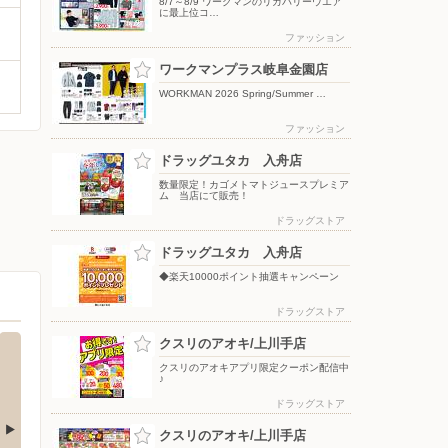
8/7～8/9 ワークマンのリカバリーウエア
に最上位コ…
ファッション
ワークマンプラス岐阜金園店
WORKMAN 2026 Spring/Summer …
ファッション
ドラッグユタカ 入舟店
数量限定！カゴメトマトジュースプレミア
ム 当店にて販売！
ドラッグストア
ドラッグユタカ 入舟店
◆楽天10000ポイント抽選キャンペーン
ドラッグストア
クスリのアオキ/上川手店
クスリのアオキアプリ限定クーポン配信中
♪
ドラッグストア
クスリのアオキ/上川手店