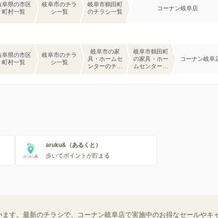
岐阜県の市区
岐阜市のチラ
岐阜市鶴田町
コーナン岐阜店
町村一覧
シ一覧
のチラシ一覧
岐阜市の家
岐阜市鶴田町
岐阜県の市区
岐阜市のチラ
具・ホームセ
の家具・ホー
コーナン岐阜
町村一覧
シ一覧
ンターのチラ
ムセンターの
シ一覧
チラシ一覧
aruku&（あるくと）
歩いてポイントが貯まる
います。最新のチラシで、コーナン岐阜店で実施中のお得なセールやキ