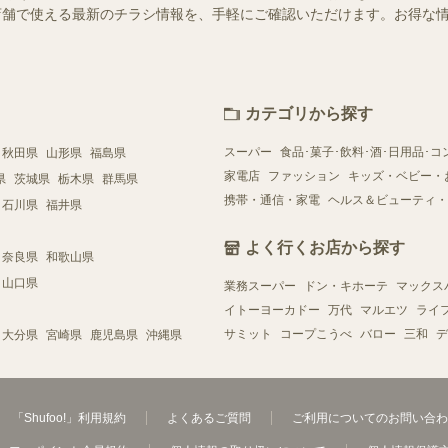
近くの店舗で使える最新のチラシ情報を、手軽にご確認いただけます。お得な
カテゴリから探す
スーパー
食品･菓子･飲料･酒･日用品･コ
秋田県
山形県
福島県
家電店
ファッション
キッズ・ベビー・
県
茨城県
栃木県
群馬県
携帯・通信・家電
ヘルス＆ビューティ・
石川県
福井県
よく行くお店から探す
奈良県
和歌山県
山口県
業務スーパー
ドン・キホーテ
マックス
イトーヨーカドー
万代
マルエツ
ライ
サミット
コープこうべ
バロー
三和
デ
大分県
宮崎県
鹿児島県
沖縄県
「Shufoo!」利用規約
よくあるご質問
ご利用についてのお問い合わ