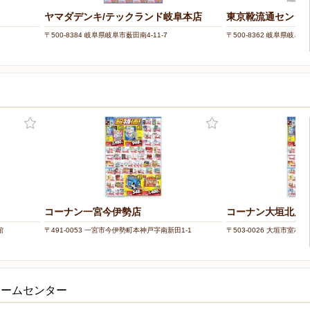
ヤマダデンキ/テックランド岐阜本店
東京靴流通センター
〒500-8384 岐阜県岐阜市薮田南4-11-7
〒500-8362 岐阜県岐阜市西
コーナン一宮今伊勢店
コーナン大垣北店
館
〒491-0053 一宮市今伊勢町本神戸字南新田1-1
〒503-0026 大垣市室村町1
ホームセンター