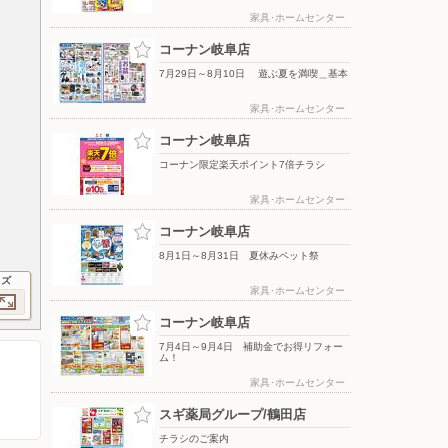
家具･ホームセンター
コーナン岐阜店
7月29日～8月10日 遊ぶ夏を満喫＿基本
家具･ホームセンター
コーナン岐阜店
コーナン限定楽天ポイント7倍チラシ
家具･ホームセンター
コーナン岐阜店
8月1日～8月31日 夏休みペット祭
イズ
家具･ホームセンター
コーナン岐阜店
7月4日～9月4日 補助金でお得リフォー
ム！
家具･ホームセンター
スギ薬局グループ/鶴田店
チラシのご案内