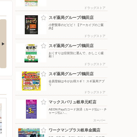
ドラッグストア
スギ薬局グループ/鶴田店
小野賢章のビビビ！【アーカイブのご案
内】
ドラッグストア
スギ薬局グループ/鶴田店
楽天ボーナス
7月4日〜9月4日 補助金でお得
おくすりは症状別に選んで、かしこく緩
コーナン限定楽天ポイント7倍チ
リフォーム！
和！
ラシ
ドラッグストア
スギ薬局グループ/鶴田店
会員登録は今がお得スギ！ スギ薬局アプ
リ
ドラッグストア
マックスバリュ岐阜元町店
AEON Payのコード決済（カード払い・チ
ャージ払い…
スーパー
ワークマンプラス岐阜金園店