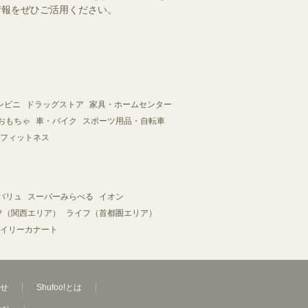
情報をぜひご活用ください。
ンビニ
ドラッグストア
家具・ホームセンター
おもちゃ
車・バイク
スポーツ用品・自転車
フィットネス
バリュ
スーパーみらべる
イオン
フ（関西エリア）
ライフ（首都圏エリア）
イリーカナート
せ
Shufoo!とは