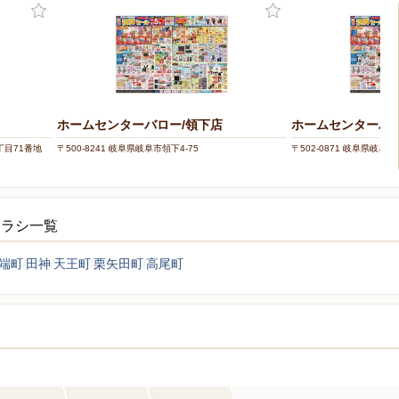
ホームセンターバロー/領下店
ホームセンターバロ
丁目71番地
〒500-8241 岐阜県岐阜市領下4-75
〒502-0871 岐阜県岐阜市
チラシ一覧
端町
田神
天王町
栗矢田町
高尾町