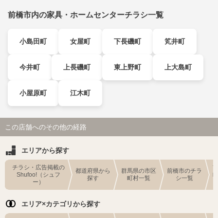
前橋市内の家具・ホームセンターチラシ一覧
小島田町
女屋町
下長磯町
笂井町
今井町
上長磯町
東上野町
上大島町
小屋原町
江木町
この店舗へのその他の経路
エリアから探す
チラシ・広告掲載の
都道府県から
群馬県の市区
前橋市のチラ
Shufoo!（シュフ
探す
町村一覧
シ一覧
ー）
エリア×カテゴリから探す