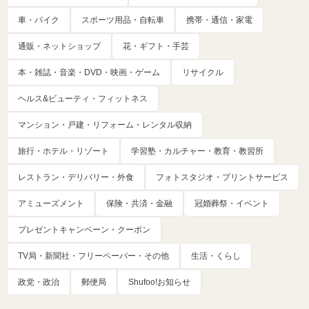
車・バイク
スポーツ用品・自転車
携帯・通信・家電
通販・ネットショップ
花・ギフト・手芸
本・雑誌・音楽・DVD・映画・ゲーム
リサイクル
ヘルス&ビューティ・フィットネス
マンション・戸建・リフォーム・レンタル収納
旅行・ホテル・リゾート
学習塾・カルチャー・教育・教習所
レストラン・デリバリー・外食
フォトスタジオ・プリントサービス
アミューズメント
保険・共済・金融
冠婚葬祭・イベント
プレゼントキャンペーン・クーポン
TV局・新聞社・フリーペーパー・その他
生活・くらし
政党・政治
郵便局
Shufoo!お知らせ