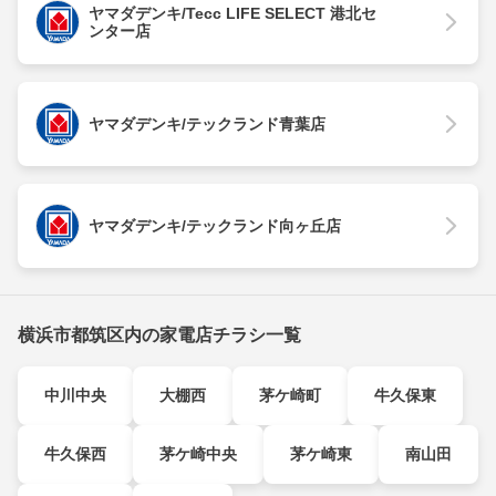
ヤマダデンキ/Tecc LIFE SELECT 港北セ
ンター店
ヤマダデンキ/テックランド青葉店
ヤマダデンキ/テックランド向ヶ丘店
横浜市都筑区内の家電店チラシ一覧
中川中央
大棚西
茅ケ崎町
牛久保東
牛久保西
茅ケ崎中央
茅ケ崎東
南山田