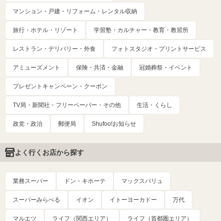
マンション・戸建・リフォーム・レンタル収納
旅行・ホテル・リゾート
学習塾・カルチャー・教育・教習所
レストラン・デリバリー・外食
フォトスタジオ・プリントサービス
アミューズメント
保険・共済・金融
冠婚葬祭・イベント
プレゼントキャンペーン・クーポン
TV局・新聞社・フリーペーパー・その他
生活・くらし
政党・政治
郵便局
Shufoo!お知らせ
よく行くお店から探す
業務スーパー
ドン・キホーテ
マックスバリュ
スーパーみらべる
イオン
イトーヨーカドー
万代
マルエツ
ライフ（関西エリア）
ライフ（首都圏エリア）