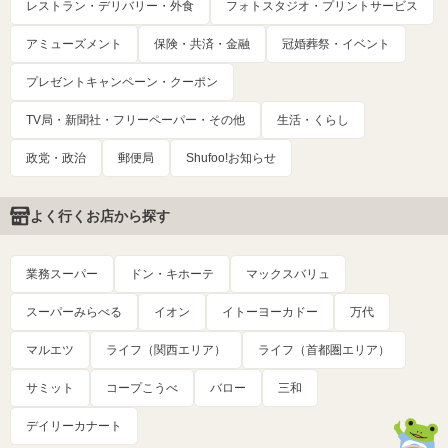
レストラン・デリバリー・外食
フォトスタジオ・プリントサービス
アミューズメント
保険・共済・金融
冠婚葬祭・イベント
プレゼントキャンペーン・クーポン
TV局・新聞社・フリーペーパー・その他
生活・くらし
政党・政治
郵便局
Shufoo!お知らせ
よく行くお店から探す
業務スーパー
ドン・キホーテ
マックスバリュ
スーパーみらべる
イオン
イトーヨーカドー
万代
マルエツ
ライフ（関西エリア）
ライフ（首都圏エリア）
サミット
コープこうべ
バロー
三和
デイリーカナート