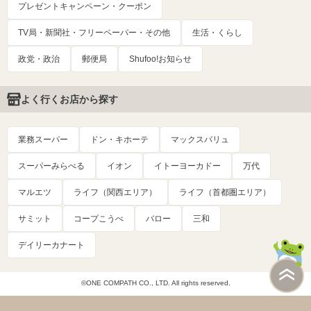
プレゼントキャンペーン・クーポン
TV局・新聞社・フリーペーパー・その他
生活・くらし
政党・政治
郵便局
Shufoo!お知らせ
よく行くお店から探す
業務スーパー
ドン・キホーテ
マックスバリュ
スーパーみらべる
イオン
イトーヨーカドー
万代
マルエツ
ライフ（関西エリア）
ライフ（首都圏エリア）
サミット
コープこうべ
バロー
三和
デイリーカナート
©ONE COMPATH CO., LTD. All rights reserved.