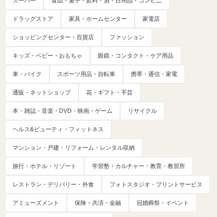
スーパー
食品・菓子・飲料・酒・日用品・コンビニ
ドラッグストア
家具・ホームセンター
家電店
ショッピングセンター・百貨店
ファッション
キッズ・ベビー・おもちゃ
眼鏡・コンタクト・ケア用品
車・バイク
スポーツ用品・自転車
携帯・通信・家電
通販・ネットショップ
花・ギフト・手芸
本・雑誌・音楽・DVD・映画・ゲーム
リサイクル
ヘルス&ビューティ・フィットネス
マンション・戸建・リフォーム・レンタル収納
旅行・ホテル・リゾート
学習塾・カルチャー・教育・教習所
レストラン・デリバリー・外食
フォトスタジオ・プリントサービス
アミューズメント
保険・共済・金融
冠婚葬祭・イベント