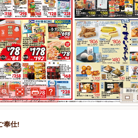
表示サ
別ご奉仕!