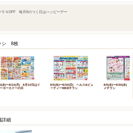
５％OFF 毎月8のつく日はハッピーデー
ラシ 8枚
/5(水)〜8/10(月) 8月10日はイ
8/5(水)〜8/30(日) ヘルス&ビュ
8/5(水)〜9/30(水)
ーヨーカドーの日
ーティーWEBチラシ
メチラシ
舗詳細