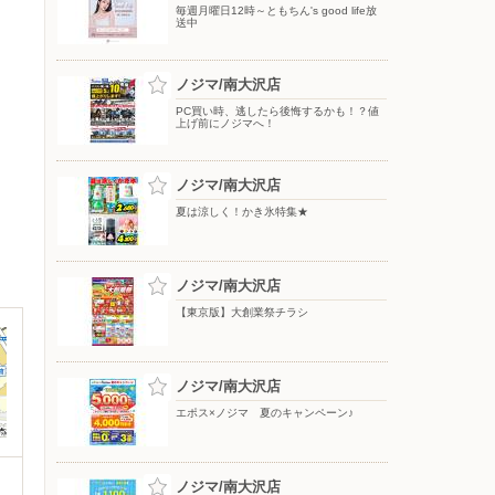
毎週月曜日12時～ともちん's good life放
送中
ノジマ/南大沢店
PC買い時、逃したら後悔するかも！？値
上げ前にノジマへ！
ノジマ/南大沢店
夏は涼しく！かき氷特集★
ノジマ/南大沢店
【東京版】大創業祭チラシ
ノジマ/南大沢店
エポス×ノジマ 夏のキャンペーン♪
ノジマ/南大沢店