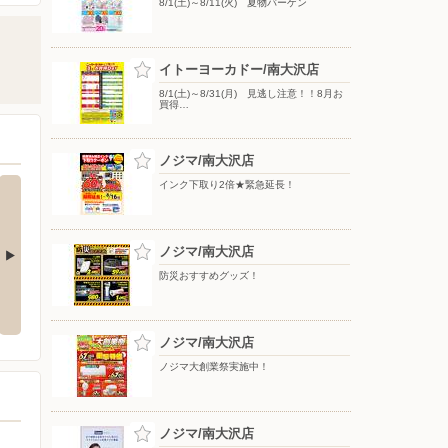
8/1(土)～8/11(火) 夏物バーゲン
イトーヨーカドー/南大沢店
8/1(土)～8/31(月) 見逃し注意！！8月お
買得…
ノジマ/南大沢店
インク下取り2倍★緊急延長！
ノジマ/南大沢店
防災おすすめグッズ！
 アジアンコス
8/1(土)〜8/31(月) はとぼん 20
8/1(土)〜8/11(火) 夏物バーゲン
8
26年8月号
ノジマ/南大沢店
ノジマ大創業祭実施中！
ノジマ/南大沢店