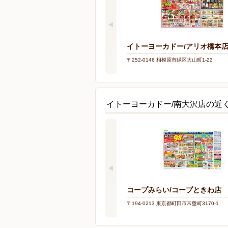
イトーヨーカドー/アリオ橋本
〒252-0146 相模原市緑区大山町1-22
イトーヨーカドー/南大沢店の近
コープみらい/コープときわ店
〒194-0213 東京都町田市常盤町3170-1