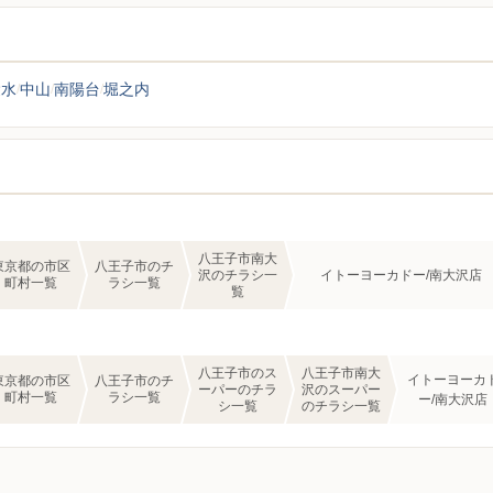
鑓水
中山
南陽台
堀之内
八王子市南大
東京都の市区
八王子市のチ
沢のチラシ一
イトーヨーカドー/南大沢店
町村一覧
ラシ一覧
覧
八王子市のス
八王子市南大
イトーヨーカ
東京都の市区
八王子市のチ
ーパーのチラ
沢のスーパー
町村一覧
ラシ一覧
ー/南大沢店
シ一覧
のチラシ一覧