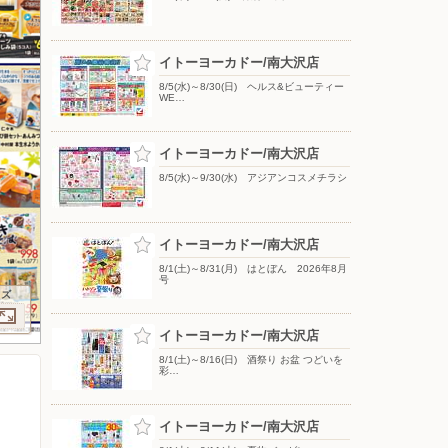
イトーヨーカドー/南大沢店
8/5(水)～8/30(日) ヘルス&ビューティー
WE…
イトーヨーカドー/南大沢店
8/5(水)～9/30(水) アジアンコスメチラシ
イトーヨーカドー/南大沢店
8/1(土)～8/31(月) はとぼん 2026年8月
号
イズ
イトーヨーカドー/南大沢店
8/1(土)～8/16(日) 酒祭り お盆 つどいを
彩…
イトーヨーカドー/南大沢店