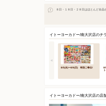
８日・１８日・２８日はほとんど全品が
イトーヨーカドー/南大沢店のチ
8/5(水)〜8/9(日) 特別ご奉仕!
8
ト
イトーヨーカドー/南大沢店の店