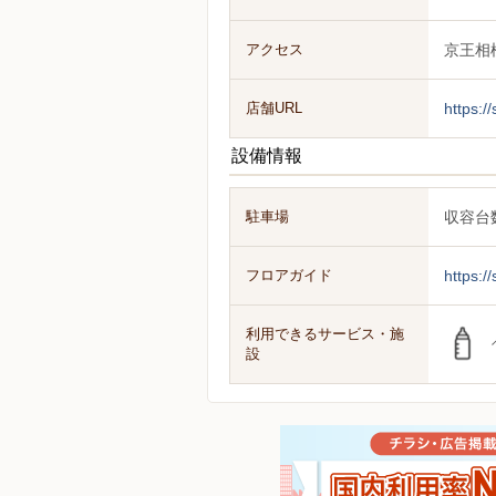
アクセス
京王相
店舗URL
https:/
設備情報
駐車場
収容台
フロアガイド
https:/
利用できるサービス・施
設