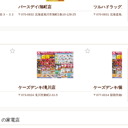
バースデイ/旭町店
ツルハドラッグ旭
丁目３－３２
〒070-0832 北海道旭川市旭町2条10-128-25
〒070-0831 北海道旭
ケーズデンキ/滝川店
ケーズデンキ/留萌
〒073-0024 滝川市東町2-31-5
〒077-0014 留萌市南町3-
くの家電店