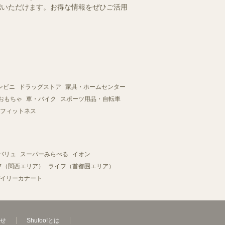
確認いただけます。お得な情報をぜひご活用
ンビニ
ドラッグストア
家具・ホームセンター
おもちゃ
車・バイク
スポーツ用品・自転車
フィットネス
バリュ
スーパーみらべる
イオン
フ（関西エリア）
ライフ（首都圏エリア）
イリーカナート
せ
Shufoo!とは