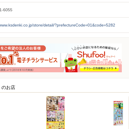
1-6055
/www.ksdenki.co.jp/store/detail/?prefectureCode=01&code=5282
くのお店