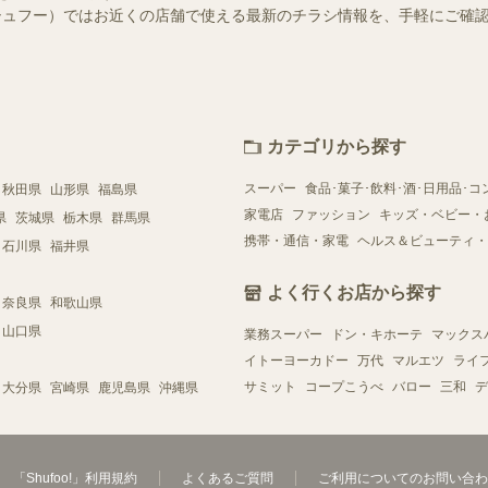
o!（シュフー）ではお近くの店舗で使える最新のチラシ情報を、手軽にご
カテゴリから探す
スーパー
食品･菓子･飲料･酒･日用品･コ
秋田県
山形県
福島県
家電店
ファッション
キッズ・ベビー・
県
茨城県
栃木県
群馬県
携帯・通信・家電
ヘルス＆ビューティ・
石川県
福井県
よく行くお店から探す
奈良県
和歌山県
山口県
業務スーパー
ドン・キホーテ
マックス
イトーヨーカドー
万代
マルエツ
ライ
サミット
コープこうべ
バロー
三和
デ
大分県
宮崎県
鹿児島県
沖縄県
「Shufoo!」利用規約
よくあるご質問
ご利用についてのお問い合わ