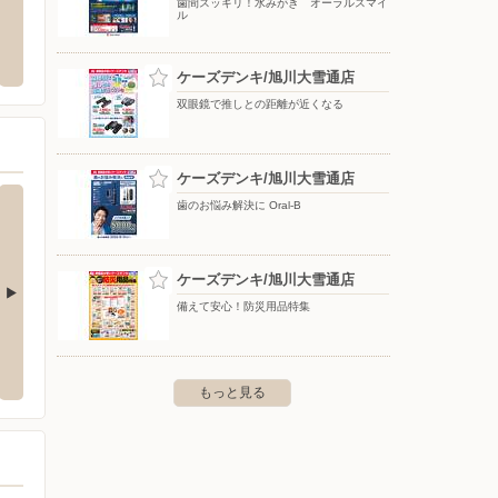
歯間スッキリ！水みがき オーラルスマイ
ル
町店
DCM/春光店
ツルハ
川市旭町１条７丁目２６３２－１
〒070-0901 北海道旭川市花咲町6-2272-62
〒078-
９０
ケーズデンキ/旭川大雪通店
双眼鏡で推しとの距離が近くなる
ケーズデンキ/旭川大雪通店
歯のお悩み解決に Oral-B
ケーズデンキ/旭川大雪通店
備えて安心！防災用品特集
パワフル館
ケーズデンキ/名寄店
ケーズ
43
〒096-0072 名寄市豊栄196-110
〒068-
もっと見る