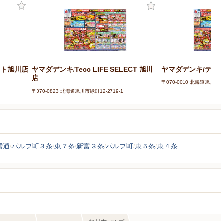
ット旭川店
ヤマダデンキ/Tecc LIFE SELECT 旭川
ヤマダデンキ/テ
店
〒070-0010 北海道旭川市大
〒070-0823 北海道旭川市緑町12-2719-1
雪通
パルプ町３条
東７条
新富３条
パルプ町
東５条
東４条