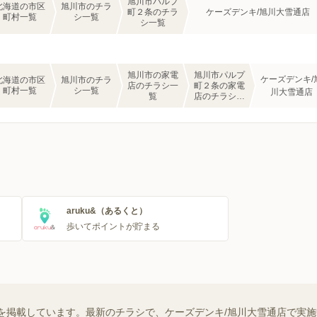
旭川市パルプ
北海道の市区
旭川市のチラ
町２条のチラ
ケーズデンキ/旭川大雪通店
町村一覧
シ一覧
シ一覧
旭川市の家電
旭川市パルプ
ケーズデンキ/
北海道の市区
旭川市のチラ
店のチラシ一
町２条の家電
町村一覧
シ一覧
川大雪通店
覧
店のチラシ一
覧
aruku&（あるくと）
歩いてポイントが貯まる
を掲載しています。最新のチラシで、ケーズデンキ/旭川大雪通店で実