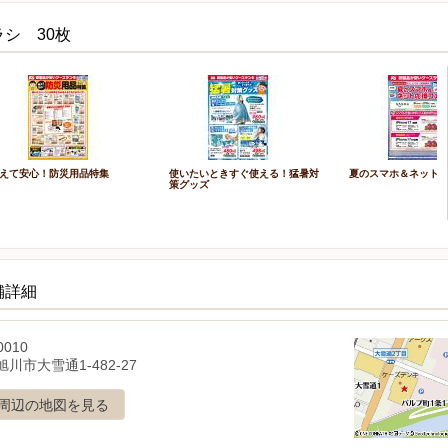
シ 30枚
えて安心！防災用品特集
使いたいときすぐ使える！猛暑対
夏のスマホ＆ネット
策グッズ
舗詳細
0010
川市大雪通1-482-27
周辺の地図を見る