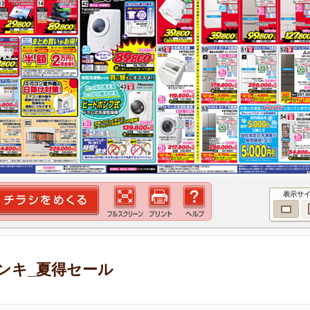
表示サ
ンキ_夏得セール