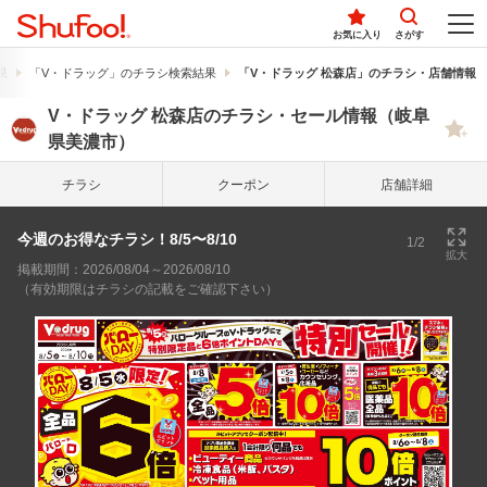
お気に入り
さがす
果
「V・ドラッグ」のチラシ検索結果
「V・ドラッグ 松森店」のチラシ・店舗情報
V・ドラッグ 松森店のチラシ・セール情報（岐阜
県美濃市）
チラシ
クーポン
店舗詳細
今週のお得なチラシ！8/5〜8/10
1/2
拡大
掲載期間：2026/08/04～2026/08/10
（有効期限はチラシの記載をご確認下さい）