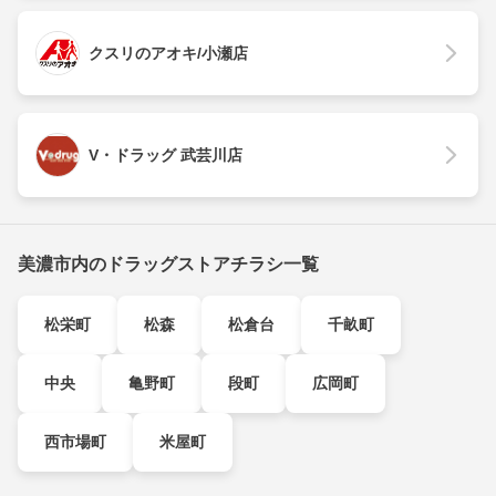
クスリのアオキ/小瀬店
V・ドラッグ 武芸川店
美濃市内のドラッグストアチラシ一覧
松栄町
松森
松倉台
千畝町
中央
亀野町
段町
広岡町
西市場町
米屋町