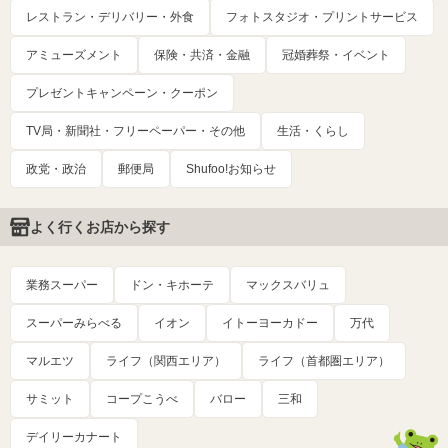
レストラン・デリバリー・外食
フォトスタジオ・プリントサービス
アミューズメント
保険・共済・金融
冠婚葬祭・イベント
プレゼントキャンペーン・クーポン
TV局・新聞社・フリーペーパー・その他
生活・くらし
政党・政治
郵便局
Shufoo!お知らせ
よく行くお店から探す
業務スーパー
ドン・キホーテ
マックスバリュ
スーパーみらべる
イオン
イトーヨーカドー
万代
マルエツ
ライフ（関西エリア）
ライフ（首都圏エリア）
サミット
コープこうべ
バロー
三和
デイリーカナート