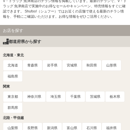
V・ドラッグ 魚津南店のチラシ情報を掲載しています。最新のチラシで、V・ド
ラッグ 魚津南店で実施中のお得なセールやキャンペーン、特売情報をすぐに確
認できます。 Shufoo!（シュフー）ではお近くの店舗で使える最新のチラシ情
報を、手軽にご確認いただけます。お得な情報をぜひご活用ください。
お店を探す
都道府県から探す
北海道・東北
北海道
青森県
岩手県
宮城県
秋田県
山形県
福島県
関東
東京都
神奈川県
埼玉県
千葉県
茨城県
栃木県
群馬県
北陸・甲信越
山梨県
長野県
新潟県
富山県
石川県
福井県