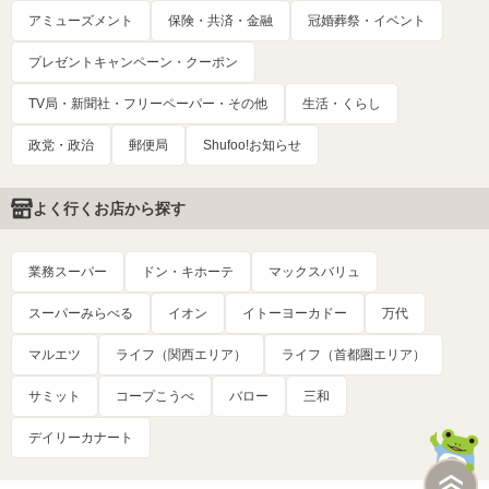
アミューズメント
保険・共済・金融
冠婚葬祭・イベント
プレゼントキャンペーン・クーポン
TV局・新聞社・フリーペーパー・その他
生活・くらし
政党・政治
郵便局
Shufoo!お知らせ
よく行くお店から探す
業務スーパー
ドン・キホーテ
マックスバリュ
スーパーみらべる
イオン
イトーヨーカドー
万代
マルエツ
ライフ（関西エリア）
ライフ（首都圏エリア）
サミット
コープこうべ
バロー
三和
デイリーカナート