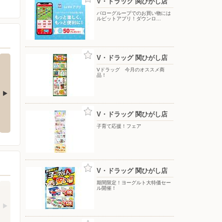
V・ドラッグ 関ひがし店
バローグループでのお買い物には
ルビットアプリ！ダウンロ…
V・ドラッグ 関ひがし店
Vドラッグ 今月のオススメ商
品！
バローグループでのお買い物には
買い置きスナック大集合キャンペ
V・ドラッグ 関ひがし店
ルビットアプリ！ダウンロードで
ーン！
50pt進呈中！
子育て応援！フェア
V・ドラッグ 関ひがし店
期間限定！ヨーグルト大特価セー
ル開催！