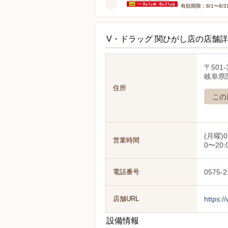
有効期限：8/1〜8/3
V・ドラッグ 関ひがし店の店舗
〒501-
岐阜県
住所
この
(月曜)0
営業時間
0〜20:
電話番号
0575-2
店舗URL
https:/
設備情報