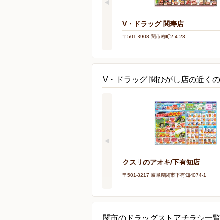
V・ドラッグ 関寿店
〒501-3908 関市寿町2-4-23
V・ドラッグ 関ひがし店の近く
クスリのアオキ/下有知店
〒501-3217 岐阜県関市下有知4074-1
関市のドラッグストアチラシ一