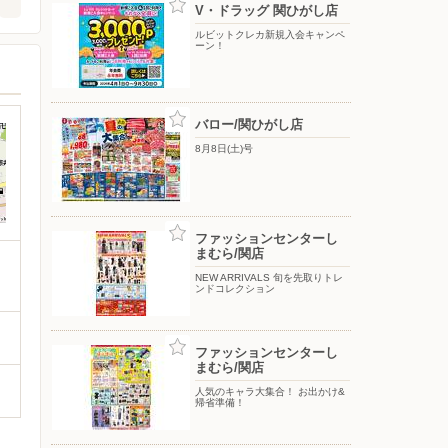
V・ドラッグ 関ひがし店
ルビットクレカ新規入会キャンペ
ーン！
バロー/関ひがし店
8月8日(土)号
ファッションセンターし
まむら/関店
NEW ARRIVALS 旬を先取りトレ
ンドコレクション
ファッションセンターし
まむら/関店
人気のキャラ大集合！ お出かけ&
帰省準備！