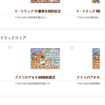
V・ドラッグ 中濃厚生病院前店
V・ドラッグ 関緑
〒501-3803 関市西本郷131-1
〒501-3246 関市緑ヶ丘2-4
のドラッグストア
クスリのアオキ/鋳物師屋店
クスリのアオキ/稲
〒501-3910 岐阜県関市笠屋1-75
〒501-3932 岐阜県関市稲口
覧