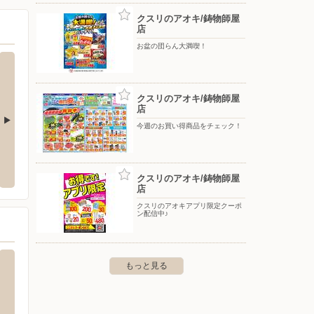
クスリのアオキ/鋳物師屋
店
お盆の団らん大満喫！
クスリのアオキ/鋳物師屋
店
今週のお買い得商品をチェック！
物師屋店
エディオン/岐阜オーキッドパーク店
Shu
1-75
〒500-8891 岐阜県岐阜市香蘭2-23 西棟1階
〒000-00
クスリのアオキ/鋳物師屋
店
クスリのアオキアプリ限定クーポ
ン配信中♪
もっと見る