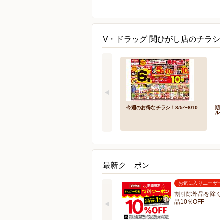
V・ドラッグ 関ひがし店のチラシ
今週のお得なチラシ！8/5〜8/10
期
ル
最新クーポン
お気に入りユーザ
割引除外品を除く
品10％OFF