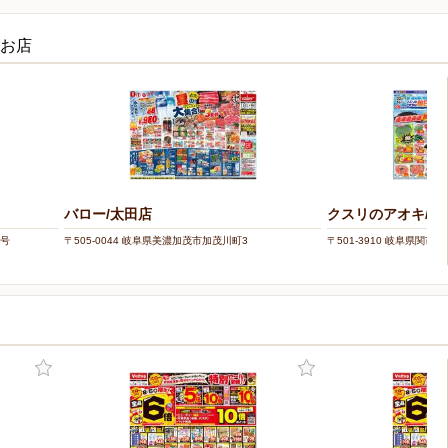
のお店
バロー/太田店
クスリのアオキ/鋳
3号
〒505-0044 岐阜県美濃加茂市加茂川町3
〒501-3910 岐阜県関市笠屋