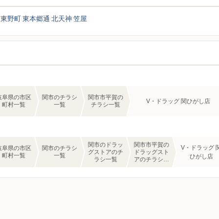
東野町
東本郷通
北天神
笠屋
岐阜県の市区
関市のチラシ
関市市平賀の
V・ドラッグ 関ひがし店
町村一覧
一覧
チラシ一覧
関市のドラッ
関市市平賀の
V・ドラッグ 
岐阜県の市区
関市のチラシ
グストアのチ
ドラッグスト
町村一覧
一覧
ひがし店
ラシ一覧
アのチラシ一
覧