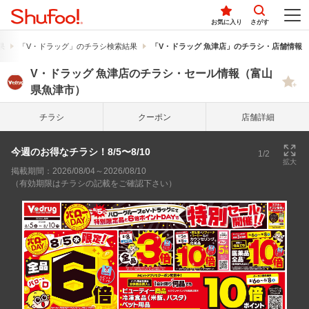
お気に入り
さがす
果
「V・ドラッグ」のチラシ検索結果
「V・ドラッグ 魚津店」のチラシ・店舗情報
V・ドラッグ 魚津店のチラシ・セール情報（富山
県魚津市）
チラシ
クーポン
店舗詳細
今週のお得なチラシ！8/5〜8/10
1/2
拡大
掲載期間：2026/08/04～2026/08/10
（有効期限はチラシの記載をご確認下さい）