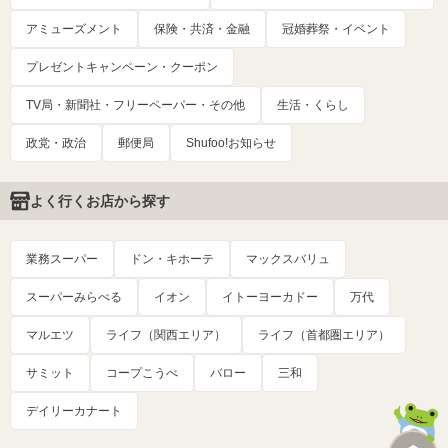
アミューズメント
保険・共済・金融
冠婚葬祭・イベント
プレゼントキャンペーン・クーポン
TV局・新聞社・フリーペーパー・その他
生活・くらし
政党・政治
郵便局
Shufoo!お知らせ
よく行くお店から探す
業務スーパー
ドン・キホーテ
マックスバリュ
スーパーみらべる
イオン
イトーヨーカドー
万代
マルエツ
ライフ（関西エリア）
ライフ（首都圏エリア）
サミット
コープこうべ
バロー
三和
デイリーカナート