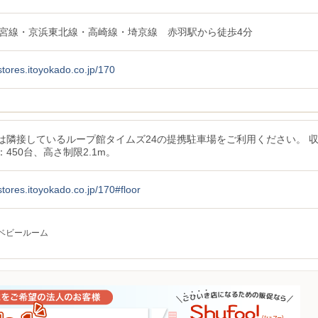
都宮線・京浜東北線・高崎線・埼京線 赤羽駅から徒歩4分
/stores.itoyokado.co.jp/170
は隣接しているループ館タイムズ24の提携駐車場をご利用ください。 
450台、高さ制限2.1m。
/stores.itoyokado.co.jp/170#floor
ベビールーム