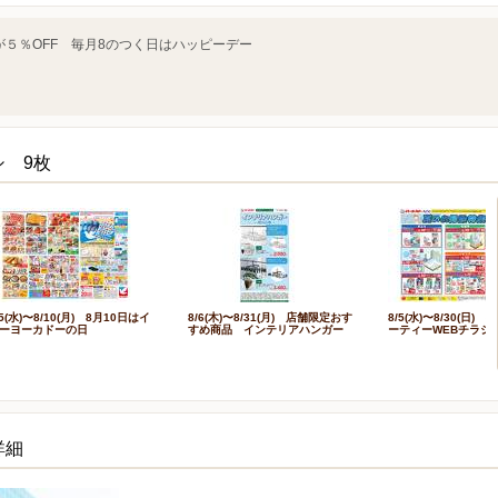
５％OFF 毎月8のつく日はハッピーデー
シ 9枚
/5(水)〜8/10(月) 8月10日はイ
8/6(木)〜8/31(月) 店舗限定おす
8/5(水)〜8/30(日)
ーヨーカドーの日
すめ商品 インテリアハンガー
ーティーWEBチラシ
詳細