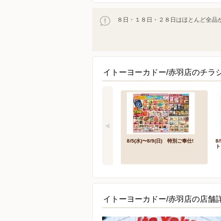
８日・１８日・２８日はほとんど全品が
イトーヨーカドー/赤羽店のチラ
8/5(水)〜8/9(日) 特別ご奉仕!
8
ト
イトーヨーカドー/赤羽店の店舗