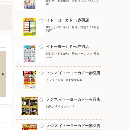
8/1(土)～8/16(日) 酒祭り お盆 つどいを
彩…
イトーヨーカドー/赤羽店
8/1(土)～8/31(月) 見逃し注意！！8月お
買得…
イトーヨーカドー/赤羽店
8/1(土)～8/11(火) 夏物バーゲン ／ 夏物
ク…
ノジマ/イトーヨーカドー赤羽店
インク下取り2倍★緊急延長！
 ヘルス&ビュ
8/5(水)〜9/30(水) アジアンコス
8/1(土)〜8/31(月) はとぼん 20
メチラシ
26年8月号
ノジマ/イトーヨーカドー赤羽店
防災おすすめグッズ！
ノジマ/イトーヨーカドー赤羽店