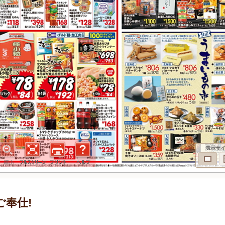
表示サ
別ご奉仕!