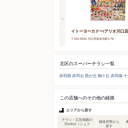
イトーヨーカドー/アリオ川口
〒332-0033 川口市並木元町1-79
北区のスーパーチラシ一覧
赤羽西
赤羽台
西が丘
桐ケ丘
赤羽南
十
この店舗へのその他の経路
エリアから探す
チラシ・広告掲載の
都道府県から
Shufoo!（シュフ
探す