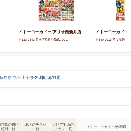
店
イトーヨーカドー/アリオ西新井店
イトーヨーカドー/
〒123-0843 足立区西新井栄町1-20-1
〒340-0015 草加市高砂2-7
条仲原
赤羽
上十条
岩淵町
赤羽北
東京都の市区
北区のチラシ
北区赤羽西の
イトーヨーカドー/赤羽店
町村一覧
一覧
チラシ一覧