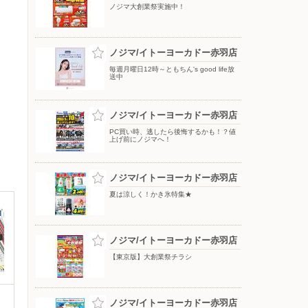
ノジマ大創業祭実施中！
ノジマ/イトーヨーカドー赤羽店
毎週月曜日12時～ともちん's good life放
送中
ノジマ/イトーヨーカドー赤羽店
PC買い時、逃したら後悔するかも！？値
上げ前にノジマへ！
ノジマ/イトーヨーカドー赤羽店
夏は涼しく！かき氷特集★
ノジマ/イトーヨーカドー赤羽店
【東京版】大創業祭チラシ
ノジマ/イトーヨーカドー赤羽店