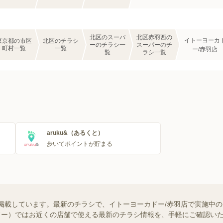
北区のスーパ
北区赤羽西の
イトーヨーカ
東京都の市区
北区のチラシ
ーのチラシ一
スーパーのチ
町村一覧
一覧
ー/赤羽店
覧
ラシ一覧
aruku&（あるくと）
歩いてポイントが貯まる
掲載しています。最新のチラシで、イトーヨーカドー/赤羽店で実施中
（シュフー）ではお近くの店舗で使える最新のチラシ情報を、手軽にご確認