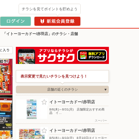
チラシを見てポイントを貯めよう
>
「イトーヨーカドー/赤羽店」のチラシ・店舗
表示変更で見たいチラシを見つけよう！
店舗の近くのチラシ
イトーヨーカドー/赤羽店
8/6(木)～8/31(月) 店舗限定おすすめ商
品 イ…
スーパー
イトーヨーカドー/赤羽店
8/5(水)～8/10(月) 8月10日はイトーヨー