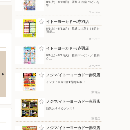
8/1(土)～8/16(日) 酒祭り お盆 つどいを
彩…
スーパー
イトーヨーカドー/赤羽店
8/1(土)～8/31(月) 見逃し注意！！8月お
買得…
スーパー
イトーヨーカドー/赤羽店
8/1(土)～8/11(火) 夏物バーゲン ／ 夏物
ク…
スーパー
ノジマ/イトーヨーカドー赤羽店
インク下取り2倍★緊急延長！
 ヘルス&ビュ
8/5(水)〜9/30(水) アジアンコス
8/1(土)〜8/31(月) はとぼん 20
メチラシ
26年8月号
家電店
ノジマ/イトーヨーカドー赤羽店
防災おすすめグッズ！
家電店
ノジマ/イトーヨーカドー赤羽店