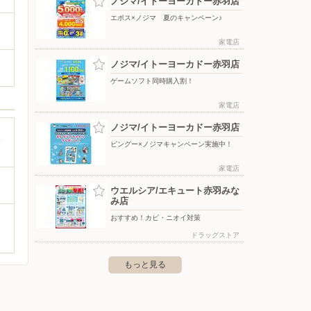
ノジマ/イトーヨーカドー赤羽店
エポス×ノジマ 夏のキャンペーン♪
家電店
ノジマ/イトーヨーカドー赤羽店
ゲームソフト同時購入割！
家電店
ノジマ/イトーヨーカドー赤羽店
収
ピングー×ノジマキャンペーン実施中！
家電店
ウエルシア/エキュート赤羽みな
み店
おすすめ！カビ・ニオイ対策
ドラッグストア
もっと見る