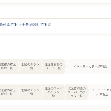
条仲原
赤羽
上十条
岩淵町
赤羽北
東京都の市区
北区のチラシ
北区赤羽西の
イトーヨーカドー/赤羽店
町村一覧
一覧
チラシ一覧
北区のスーパ
北区赤羽西の
イトーヨーカ
東京都の市区
北区のチラシ
ーのチラシ一
スーパーのチ
町村一覧
一覧
ー/赤羽店
覧
ラシ一覧