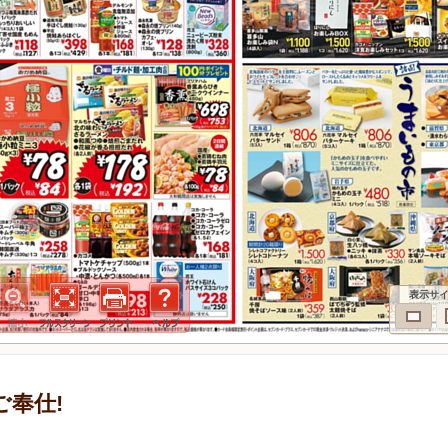
表示サ
別ご奉仕!