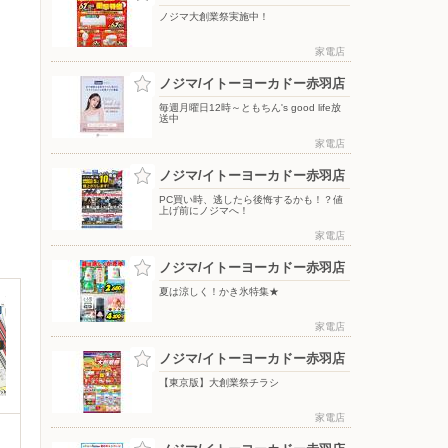
ノジマ大創業祭実施中！
家電店
ノジマ/イトーヨーカドー赤羽店
毎週月曜日12時～ともちん's good life放
送中
家電店
ノジマ/イトーヨーカドー赤羽店
PC買い時、逃したら後悔するかも！？値
上げ前にノジマへ！
家電店
ノジマ/イトーヨーカドー赤羽店
夏は涼しく！かき氷特集★
家電店
ノジマ/イトーヨーカドー赤羽店
【東京版】大創業祭チラシ
家電店