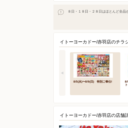
８日・１８日・２８日はほとんど全品が
イトーヨーカドー/赤羽店のチラ
8/5(水)〜8/9(日) 特別ご奉仕!
8
ト
イトーヨーカドー/赤羽店の店舗