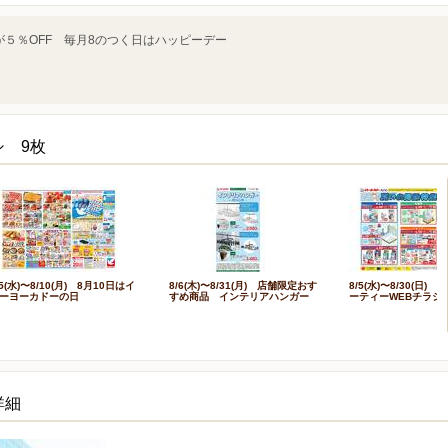
５％OFF 毎月8のつく日はハッピーデー
シ 9枚
/5(水)〜8/10(月) 8月10日はイ
8/6(木)〜8/31(月) 店舗限定おす
8/5(水)〜8/30(日)
ーヨーカドーの日
すめ商品 インテリアハンガー
ーティーWEBチラシ
詳細