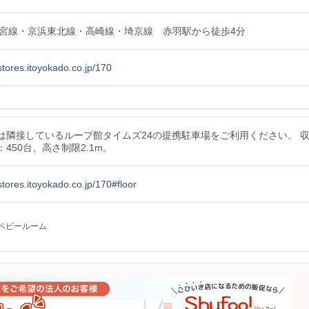
都宮線・京浜東北線・高崎線・埼京線 赤羽駅から徒歩4分
/stores.itoyokado.co.jp/170
は隣接しているループ館タイムズ24の提携駐車場をご利用ください。 
450台、高さ制限2.1m。
/stores.itoyokado.co.jp/170#floor
ベビールーム