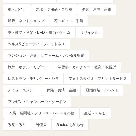
車・バイク
スポーツ用品・自転車
携帯・通信・家電
通販・ネットショップ
花・ギフト・手芸
本・雑誌・音楽・DVD・映画・ゲーム
リサイクル
ヘルス&ビューティ・フィットネス
マンション・戸建・リフォーム・レンタル収納
旅行・ホテル・リゾート
学習塾・カルチャー・教育・教習所
レストラン・デリバリー・外食
フォトスタジオ・プリントサービス
アミューズメント
保険・共済・金融
冠婚葬祭・イベント
プレゼントキャンペーン・クーポン
TV局・新聞社・フリーペーパー・その他
生活・くらし
政党・政治
郵便局
Shufoo!お知らせ