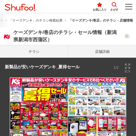
お気に入り
さがす
果
「ケーズデンキ」のチラシ検索結果
「ケーズデンキ/巻店」のチラシ・店舗情報
ケーズデンキ/巻店のチラシ・セール情報（新潟
県新潟市西蒲区）
チラシ
店舗詳細
新製品が安いケーズデンキ_夏得セール
1/2
拡大