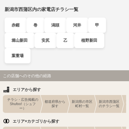
新潟市西蒲区内の家電店チラシ一覧
赤鏥
巻
潟頭
河井
甲
堀山新田
安尻
乙
植野新田
葉萱場
この店舗へのその他の経路
エリアから探す
チラシ・広告掲載の
都道府県から
新潟県の市区
新潟市西蒲区
Shufoo!（シュフ
探す
町村一覧
のチラシ一覧
ー）
エリア×カテゴリから探す