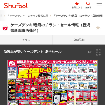
お気に入り
さがす
果
「ケーズデンキ」のチラシ検索結果
「ケーズデンキ/巻店」のチラシ・店舗情報
ケーズデンキ/巻店のチラシ・セール情報（新潟
県新潟市西蒲区）
チラシ
店舗詳細
新製品が安いケーズデンキ_夏得セール
1/2
拡大