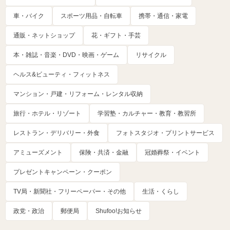
車・バイク
スポーツ用品・自転車
携帯・通信・家電
通販・ネットショップ
花・ギフト・手芸
本・雑誌・音楽・DVD・映画・ゲーム
リサイクル
ヘルス&ビューティ・フィットネス
マンション・戸建・リフォーム・レンタル収納
旅行・ホテル・リゾート
学習塾・カルチャー・教育・教習所
レストラン・デリバリー・外食
フォトスタジオ・プリントサービス
アミューズメント
保険・共済・金融
冠婚葬祭・イベント
プレゼントキャンペーン・クーポン
TV局・新聞社・フリーペーパー・その他
生活・くらし
政党・政治
郵便局
Shufoo!お知らせ