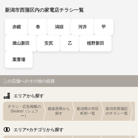
新潟市西蒲区内の家電店チラシ一覧
赤鏥
巻
潟頭
河井
甲
堀山新田
安尻
乙
植野新田
葉萱場
この店舗へのその他の経路
エリアから探す
チラシ・広告掲載の
都道府県から
新潟県の市区
新潟市西蒲区
Shufoo!（シュフ
探す
町村一覧
のチラシ一覧
ー）
エリア×カテゴリから探す