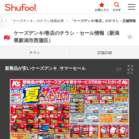
お気に入り
さがす
果
「ケーズデンキ」のチラシ検索結果
「ケーズデンキ/巻店」のチラシ・店舗情報
ケーズデンキ/巻店のチラシ・セール情報（新潟
県新潟市西蒲区）
チラシ
店舗詳細
新製品が安いケーズデンキ_サマーセール
1/2
拡大