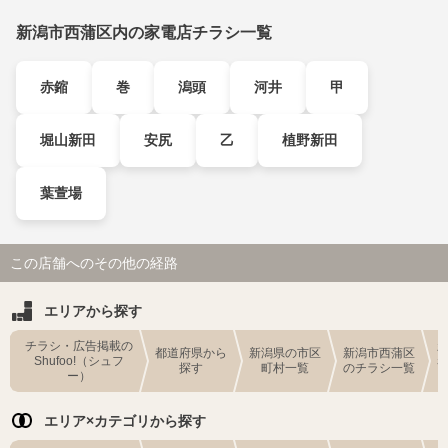
新潟市西蒲区内の家電店チラシ一覧
赤鏥
巻
潟頭
河井
甲
堀山新田
安尻
乙
植野新田
葉萱場
この店舗へのその他の経路
エリアから探す
チラシ・広告掲載の
都道府県から
新潟県の市区
新潟市西蒲区
Shufoo!（シュフ
探す
町村一覧
のチラシ一覧
ー）
エリア×カテゴリから探す