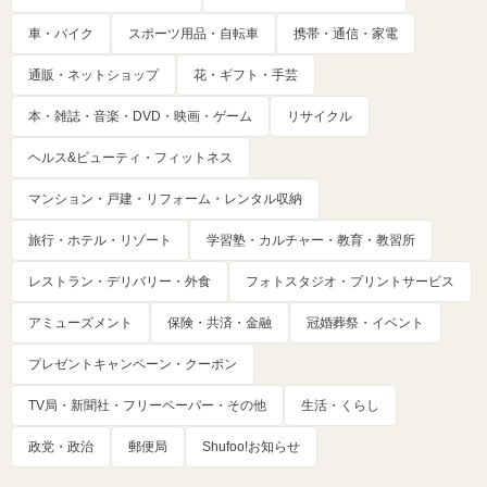
車・バイク
スポーツ用品・自転車
携帯・通信・家電
通販・ネットショップ
花・ギフト・手芸
本・雑誌・音楽・DVD・映画・ゲーム
リサイクル
ヘルス&ビューティ・フィットネス
マンション・戸建・リフォーム・レンタル収納
旅行・ホテル・リゾート
学習塾・カルチャー・教育・教習所
レストラン・デリバリー・外食
フォトスタジオ・プリントサービス
アミューズメント
保険・共済・金融
冠婚葬祭・イベント
プレゼントキャンペーン・クーポン
TV局・新聞社・フリーペーパー・その他
生活・くらし
政党・政治
郵便局
Shufoo!お知らせ