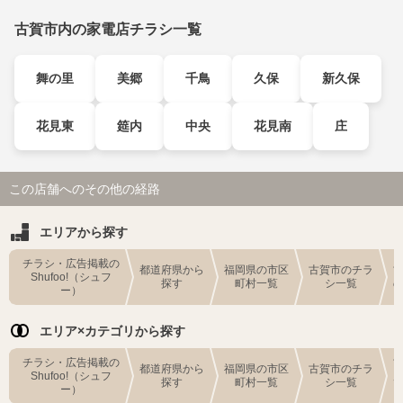
古賀市内の家電店チラシ一覧
舞の里
美郷
千鳥
久保
新久保
花見東
筵内
中央
花見南
庄
この店舗へのその他の経路
エリアから探す
チラシ・広告掲載の
都道府県から
福岡県の市区
古賀市のチラ
Shufoo!（シュフ
探す
町村一覧
シ一覧
ー）
エリア×カテゴリから探す
チラシ・広告掲載の
都道府県から
福岡県の市区
古賀市のチラ
Shufoo!（シュフ
探す
町村一覧
シ一覧
ー）