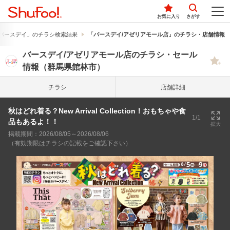
お気に入り
さがす
バースデイ」のチラシ検索結果
「バースデイ/アゼリアモール店」のチラシ・店舗情報
バースデイ/アゼリアモール店のチラシ・セール
情報（群馬県館林市）
チラシ
店舗詳細
秋はどれ着る？New Arrival Collection！おもちゃや食
1/1
品もあるよ！！
拡大
掲載期間：2026/08/05～2026/08/06
（有効期限はチラシの記載をご確認下さい）