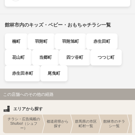
館林市内のキッズ・ベビー・おもちゃチラシ一覧
楠町
羽附町
羽附旭町
赤生田町
花山町
当郷町
四ツ谷町
つつじ町
赤生田本町
尾曳町
この店舗へのその他の経路
エリアから探す
チラシ・広告掲載の
都道府県から
群馬県の市区
館林市のチラ
Shufoo!（シュフ
探す
町村一覧
シ一覧
ー）