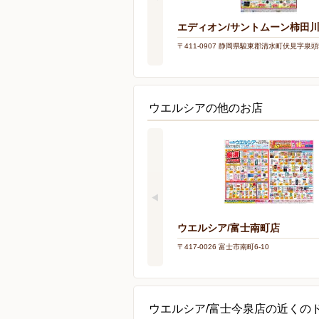
エディオン/サントムーン柿田
〒411-0907 静岡県駿東郡清水町伏見字泉頭5
ウエルシアの他のお店
ウエルシア/富士南町店
〒417-0026 富士市南町6-10
ウエルシア/富士今泉店の近くの