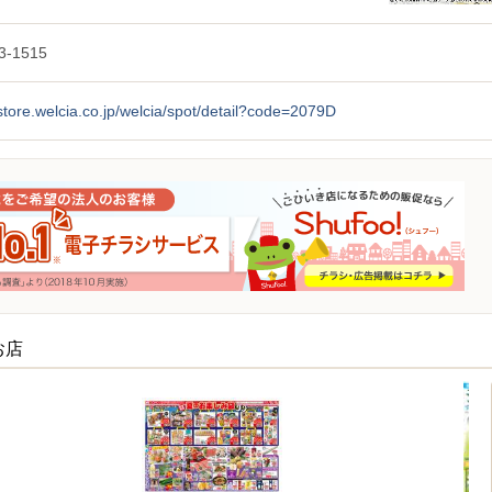
3-1515
/store.welcia.co.jp/welcia/spot/detail?code=2079D
お店