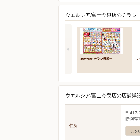
ウエルシア/富士今泉店のチラシ 
8/5〜8/9 チラシ掲載中！
い
ウエルシア/富士今泉店の店舗詳
〒417-
静岡県富
住所
この