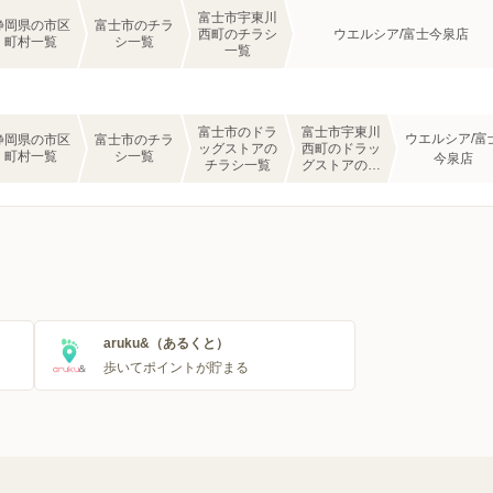
富士市宇東川
静岡県の市区
富士市のチラ
西町のチラシ
ウエルシア/富士今泉店
町村一覧
シ一覧
一覧
富士市のドラ
富士市宇東川
ウエルシア/富
静岡県の市区
富士市のチラ
ッグストアの
西町のドラッ
町村一覧
シ一覧
今泉店
チラシ一覧
グストアのチ
ラシ一覧
aruku&（あるくと）
歩いてポイントが貯まる