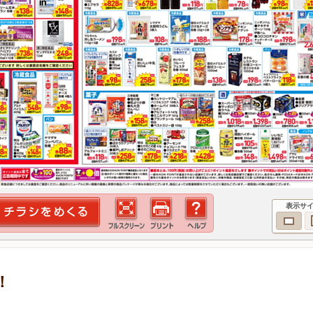
表示サ
！