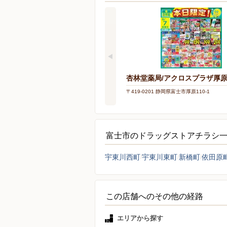
杏林堂薬局/アクロスプラザ厚
〒419-0201 静岡県富士市厚原110-1
富士市のドラッグストアチラシ
宇東川西町
宇東川東町
新橋町
依田原
この店舗へのその他の経路
エリアから探す