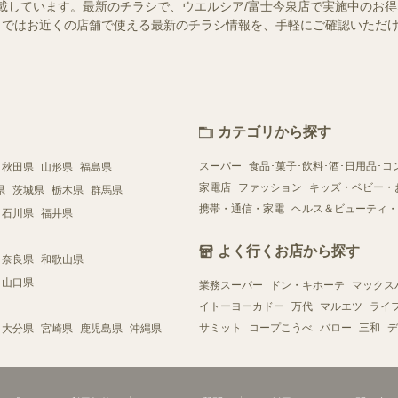
載しています。最新のチラシで、ウエルシア/富士今泉店で実施中のお
ュフー）ではお近くの店舗で使える最新のチラシ情報を、手軽にご確認いた
カテゴリから探す
スーパー
食品･菓子･飲料･酒･日用品･コ
秋田県
山形県
福島県
家電店
ファッション
キッズ・ベビー・
県
茨城県
栃木県
群馬県
携帯・通信・家電
ヘルス＆ビューティ・
石川県
福井県
よく行くお店から探す
奈良県
和歌山県
山口県
業務スーパー
ドン・キホーテ
マックス
イトーヨーカドー
万代
マルエツ
ライ
サミット
コープこうべ
バロー
三和
デ
大分県
宮崎県
鹿児島県
沖縄県