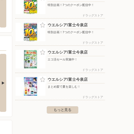
特別企画！7つのクーポン配信中！
ヒー通販（静岡エリア）
杏林堂薬局/富士厚原店
ワーク
ドラッグストア
〒419-0201 静岡県富士市厚原1241
〒416-
ウエルシア/富士今泉店
特別企画！7つのクーポン配信中！
ドラッグストア
ウエルシア/富士今泉店
エコ活セール実施中！
ドラッグストア
ウエルシア/富士今泉店
まとめ髪で夏を楽しむ！
ロスガーデン店
ウエルシア/富士木の宮店
ウエル
ドラッグストア
-13-7
〒417-0001 富士市今泉3221
〒417-0
もっと見る