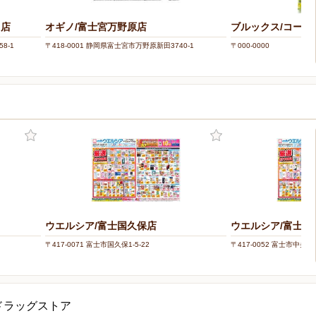
川店
オギノ/富士宮万野原店
ブルックス/コー
8-1
〒418-0001 静岡県富士宮市万野原新田3740-1
〒000-0000
ウエルシア/富士国久保店
ウエルシア/富士ク
〒417-0071 富士市国久保1-5-22
〒417-0052 富士市中央町3
ドラッグストア