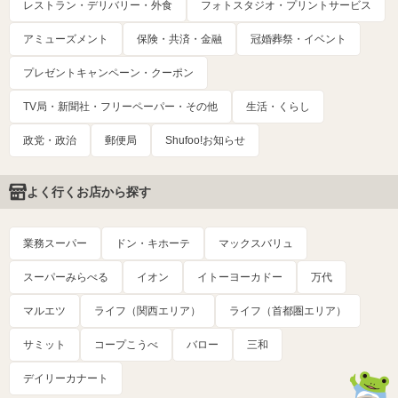
レストラン・デリバリー・外食
フォトスタジオ・プリントサービス
アミューズメント
保険・共済・金融
冠婚葬祭・イベント
プレゼントキャンペーン・クーポン
TV局・新聞社・フリーペーパー・その他
生活・くらし
政党・政治
郵便局
Shufoo!お知らせ
よく行くお店から探す
業務スーパー
ドン・キホーテ
マックスバリュ
スーパーみらべる
イオン
イトーヨーカドー
万代
マルエツ
ライフ（関西エリア）
ライフ（首都圏エリア）
サミット
コープこうべ
バロー
三和
デイリーカナート