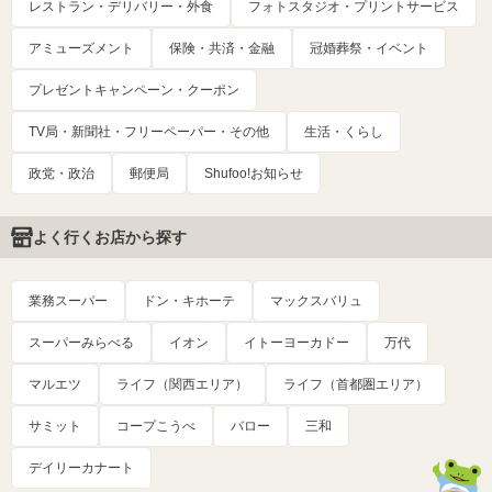
レストラン・デリバリー・外食
フォトスタジオ・プリントサービス
アミューズメント
保険・共済・金融
冠婚葬祭・イベント
プレゼントキャンペーン・クーポン
TV局・新聞社・フリーペーパー・その他
生活・くらし
政党・政治
郵便局
Shufoo!お知らせ
よく行くお店から探す
業務スーパー
ドン・キホーテ
マックスバリュ
スーパーみらべる
イオン
イトーヨーカドー
万代
マルエツ
ライフ（関西エリア）
ライフ（首都圏エリア）
サミット
コープこうべ
バロー
三和
デイリーカナート