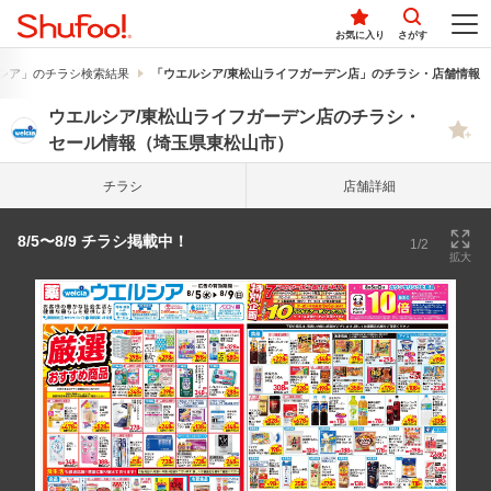
お気に入り
さがす
シア」のチラシ検索結果
「ウエルシア/東松山ライフガーデン店」のチラシ・店舗情報
ウエルシア/東松山ライフガーデン店のチラシ・
セール情報（埼玉県東松山市）
チラシ
店舗詳細
8/5〜8/9 チラシ掲載中！
1/2
拡大