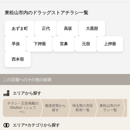
東松山市内のドラッグストアチラシ一覧
あずま町
正代
高坂
大黒部
早俣
下押垂
宮鼻
元宿
上押垂
西本宿
この店舗へのその他の経路
エリアから探す
チラシ・広告掲載の
都道府県から
埼玉県の市区
東松山市のチ
Shufoo!（シュフ
探す
町村一覧
ラシ一覧
ー）
エリア×カテゴリから探す