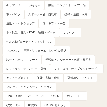
キッズ・ベビー・おもちゃ
眼鏡・コンタクト・ケア用品
車・バイク
スポーツ用品・自転車
携帯・通信・家電
通販・ネットショップ
花・ギフト・手芸
本・雑誌・音楽・DVD・映画・ゲーム
リサイクル
ヘルス&ビューティ・フィットネス
マンション・戸建・リフォーム・レンタル収納
旅行・ホテル・リゾート
学習塾・カルチャー・教育・教習所
レストラン・デリバリー・外食
フォトスタジオ・プリントサービス
アミューズメント
保険・共済・金融
冠婚葬祭・イベント
プレゼントキャンペーン・クーポン
TV局・新聞社・フリーペーパー・その他
生活・くらし
政党・政治
郵便局
Shufoo!お知らせ