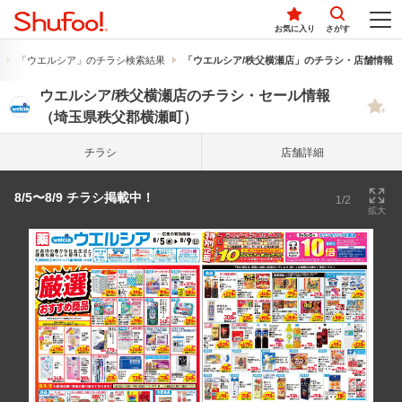
お気に入り
さがす
「ウエルシア」のチラシ検索結果
「ウエルシア/秩父横瀬店」のチラシ・店舗情報
ウエルシア/秩父横瀬店のチラシ・セール情報
（埼玉県秩父郡横瀬町）
チラシ
店舗詳細
8/5〜8/9 チラシ掲載中！
1/2
拡大