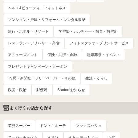
ヘルス&ビューティ・フィットネス
マンション・戸建・リフォーム・レンタル収納
旅行・ホテル・リゾート
学習塾・カルチャー・教育・教習所
レストラン・デリバリー・外食
フォトスタジオ・プリントサービス
アミューズメント
保険・共済・金融
冠婚葬祭・イベント
プレゼントキャンペーン・クーポン
TV局・新聞社・フリーペーパー・その他
生活・くらし
政党・政治
郵便局
Shufoo!お知らせ
よく行くお店から探す
業務スーパー
ドン・キホーテ
マックスバリュ
スーパーみらべる
イオン
イトーヨーカドー
万代