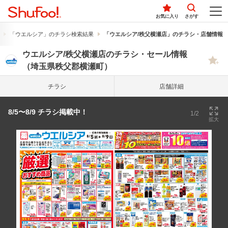
お気に入り
さがす
「ウエルシア」のチラシ検索結果
「ウエルシア/秩父横瀬店」のチラシ・店舗情報
ウエルシア/秩父横瀬店のチラシ・セール情報
（埼玉県秩父郡横瀬町）
チラシ
店舗詳細
8/5〜8/9 チラシ掲載中！
1/2
拡大