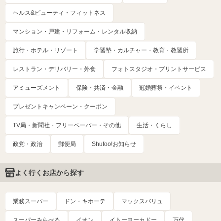
ヘルス&ビューティ・フィットネス
マンション・戸建・リフォーム・レンタル収納
旅行・ホテル・リゾート
学習塾・カルチャー・教育・教習所
レストラン・デリバリー・外食
フォトスタジオ・プリントサービス
アミューズメント
保険・共済・金融
冠婚葬祭・イベント
プレゼントキャンペーン・クーポン
TV局・新聞社・フリーペーパー・その他
生活・くらし
政党・政治
郵便局
Shufoo!お知らせ
よく行くお店から探す
業務スーパー
ドン・キホーテ
マックスバリュ
スーパーみらべる
イオン
イトーヨーカドー
万代