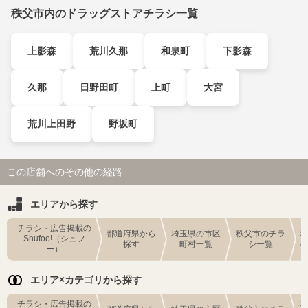
秩父市内のドラッグストアチラシ一覧
上影森
荒川久那
和泉町
下影森
久那
日野田町
上町
大宮
荒川上田野
野坂町
この店舗へのその他の経路
エリアから探す
チラシ・広告掲載の
都道府県から
埼玉県の市区
秩父市のチラ
Shufoo!（シュフ
探す
町村一覧
シ一覧
ー）
エリア×カテゴリから探す
チラシ・広告掲載の