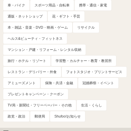
車・バイク
スポーツ用品・自転車
携帯・通信・家電
通販・ネットショップ
花・ギフト・手芸
本・雑誌・音楽・DVD・映画・ゲーム
リサイクル
ヘルス&ビューティ・フィットネス
マンション・戸建・リフォーム・レンタル収納
旅行・ホテル・リゾート
学習塾・カルチャー・教育・教習所
レストラン・デリバリー・外食
フォトスタジオ・プリントサービス
アミューズメント
保険・共済・金融
冠婚葬祭・イベント
プレゼントキャンペーン・クーポン
TV局・新聞社・フリーペーパー・その他
生活・くらし
政党・政治
郵便局
Shufoo!お知らせ